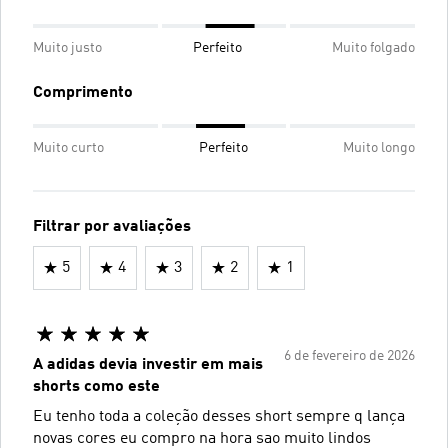
Muito justo
Perfeito
Muito folgado
Comprimento
Muito curto
Perfeito
Muito longo
Filtrar por avaliações
5
4
3
2
1
6 de fevereiro de 2026
A adidas devia investir em mais
shorts como este
Eu tenho toda a coleção desses short sempre q lança
novas cores eu compro na hora sao muito lindos