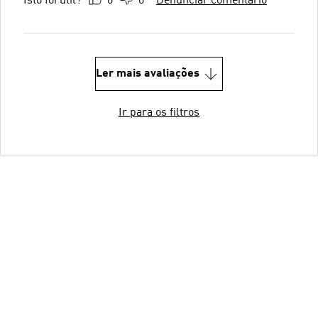
Isto foi útil?
0
0
Denunciar comentário
Ler mais avaliações
Ir para os filtros