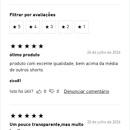
Filtrar por avaliações
5
4
3
2
1
24 de julho de 2026
ótimo produto
produto com excente qualidade, bem acima da média
de outros shorts
zico81
Isto foi útil?
0
0
Denunciar comentário
20 de julho de 2026
Um pouco transparente,mas muito