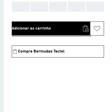
AAA
AAA
AAA
AAA
AAA
Adicionar ao carrinho
Compre Bermudas Tactel