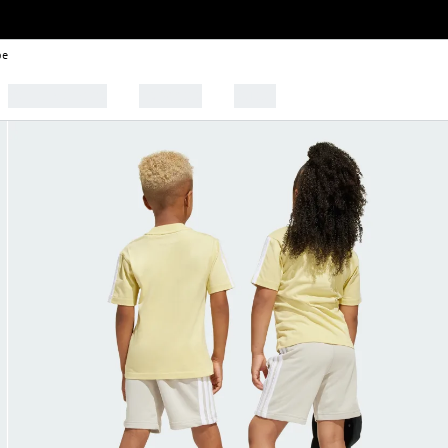
be
🩰 Tendências
Esportes
Outlet