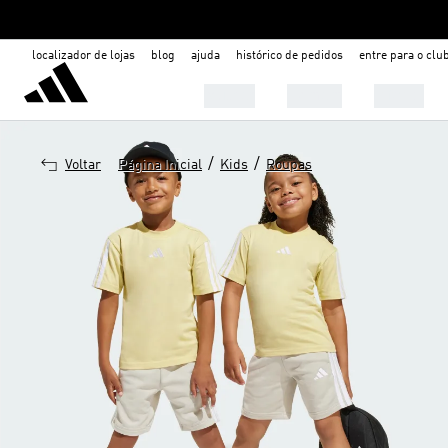
localizador de lojas
blog
ajuda
histórico de pedidos
entre para o clu
Mulher
Homem
Infantil
/
/
Voltar
Página Inicial
Kids
Roupas