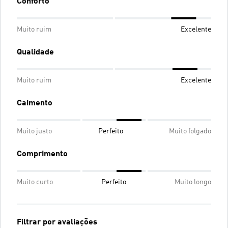
Conforto
Muito ruim
Excelente
Qualidade
Muito ruim
Excelente
Caimento
Muito justo
Perfeito
Muito folgado
Comprimento
Muito curto
Perfeito
Muito longo
Filtrar por avaliações