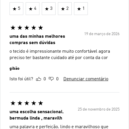
5
4
3
2
1
19 de março de 2026
uma das minhas melhores
compras sem dúvidas
o tecido é impressionante muito confortável agora
preciso ter bastante cuidado até por conta da cor
gibão
Isto foi útil?
0
0
Denunciar comentário
25 de novembro de 2025
uma escolha sensacional.
bermuda linda , maravilh
uma palavra e perfeição. lindo e maravilhoso que