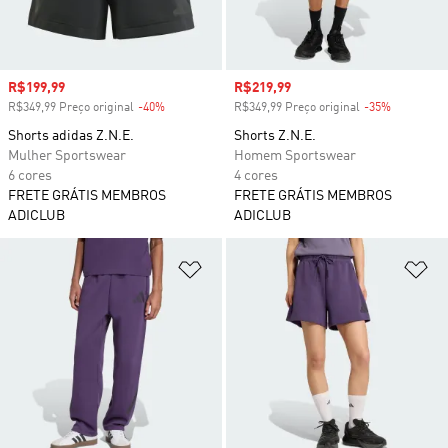
Preço com desconto
R$199,99
Preço com desconto
R$219,99
R$349,99 Preço original
-40%
Desconto
R$349,99 Preço original
-35%
Desconto
Shorts adidas Z.N.E.
Shorts Z.N.E.
Mulher Sportswear
Homem Sportswear
6 cores
4 cores
FRETE GRÁTIS MEMBROS
FRETE GRÁTIS MEMBROS
ADICLUB
ADICLUB
Adicionar à Lista de Desejos
Ad