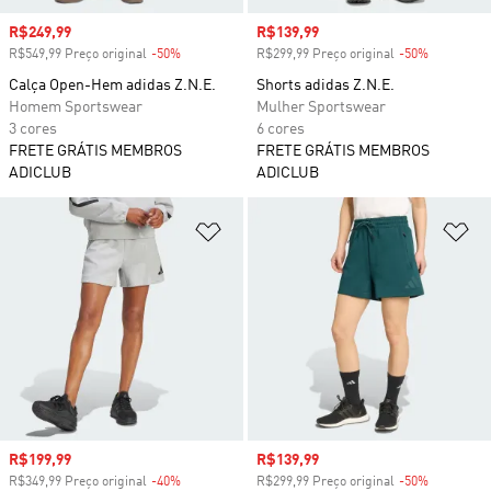
Preço com desconto
R$249,99
Preço com desconto
R$139,99
R$549,99 Preço original
-50%
Desconto
R$299,99 Preço original
-50%
Desconto
Calça Open-Hem adidas Z.N.E.
Shorts adidas Z.N.E.
Homem Sportswear
Mulher Sportswear
3 cores
6 cores
FRETE GRÁTIS MEMBROS
FRETE GRÁTIS MEMBROS
ADICLUB
ADICLUB
Adicionar à Lista de Desejos
Ad
Preço com desconto
R$199,99
Preço com desconto
R$139,99
R$349,99 Preço original
-40%
Desconto
R$299,99 Preço original
-50%
Desconto