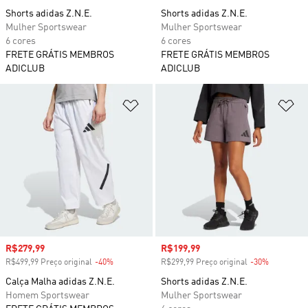
Shorts adidas Z.N.E.
Shorts adidas Z.N.E.
Mulher Sportswear
Mulher Sportswear
6 cores
6 cores
FRETE GRÁTIS MEMBROS
FRETE GRÁTIS MEMBROS
ADICLUB
ADICLUB
Adicionar à Lista de Desejos
Ad
Preço com desconto
R$279,99
Preço com desconto
R$199,99
R$499,99 Preço original
-40%
Desconto
R$299,99 Preço original
-30%
Desconto
Calça Malha adidas Z.N.E.
Shorts adidas Z.N.E.
Homem Sportswear
Mulher Sportswear