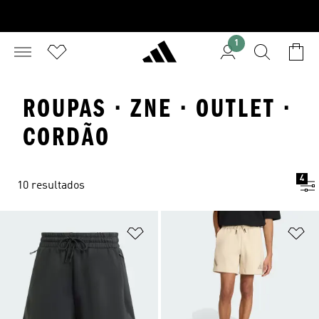
1
ROUPAS · ZNE · OUTLET ·
CORDÃO
4
10 resultados
Adicionar à Lista de Desejos
Ad