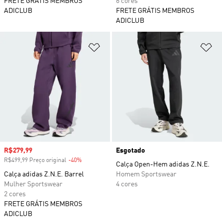
FRETE GRÁTIS MEMBROS
6 cores
ADICLUB
FRETE GRÁTIS MEMBROS
ADICLUB
Adicionar à Lista de Desejos
Ad
Preço com desconto
R$279,99
Esgotado
R$499,99 Preço original
-40%
Desconto
Calça Open-Hem adidas Z.N.E.
Calça adidas Z.N.E. Barrel
Homem Sportswear
Mulher Sportswear
4 cores
2 cores
FRETE GRÁTIS MEMBROS
ADICLUB