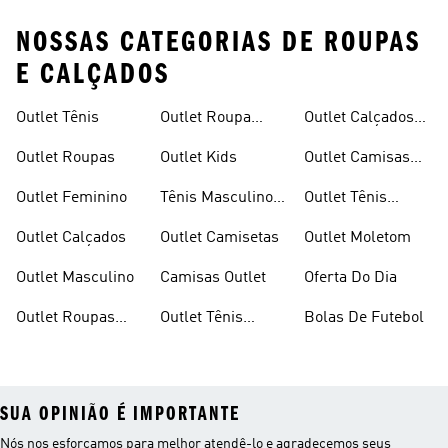
NOSSAS CATEGORIAS DE ROUPAS
E CALÇADOS
Outlet Tênis
Outlet Roupa
Outlet Calçados
Infantil
Femininos
Outlet Roupas
Outlet Kids
Outlet Camisas
Masculinas
Outlet Feminino
Tênis Masculino
Outlet Tênis
Em Promoçao
Infantil
Outlet Calçados
Outlet Camisetas
Outlet Moletom
Outlet Masculino
Camisas Outlet
Oferta Do Dia
Outlet Roupas
Outlet Tênis
Bolas De Futebol
Femininas
Feminino
SUA OPINIÃO É IMPORTANTE
Nós nos esforçamos para melhor atendê-lo e agradecemos seus