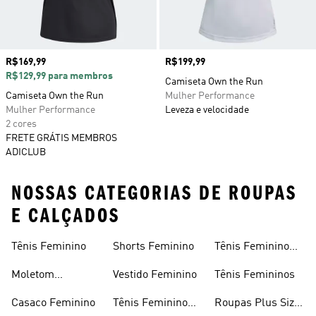
Preço
R$169,99
Preço
R$199,99
R$129,99 para membros
Camiseta Own the Run
Camiseta Own the Run
Mulher Performance
Mulher Performance
Leveza e velocidade
2 cores
FRETE GRÁTIS MEMBROS
ADICLUB
NOSSAS CATEGORIAS DE ROUPAS
E CALÇADOS
Tênis Feminino
Shorts Feminino
Tênis Feminino
Em Promoção
Moletom
Vestido Feminino
Tênis Femininos
Feminino
Casaco Feminino
Tênis Feminino
Roupas Plus Size