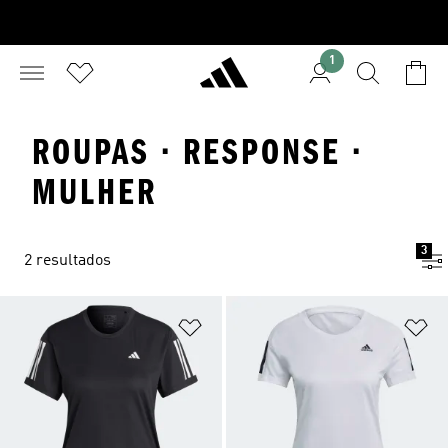
1
ROUPAS · RESPONSE ·
MULHER
3
2 resultados
Adicionar à Lista de Desejos
Ad