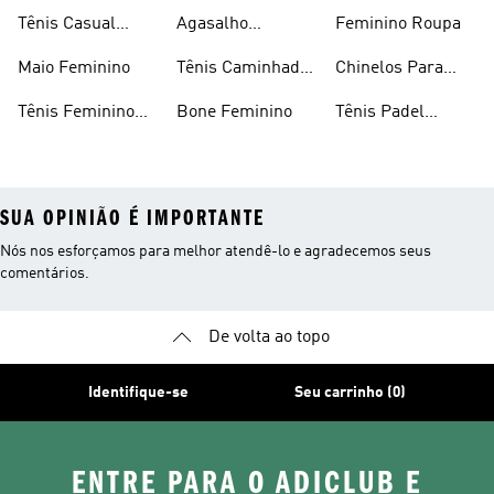
Preto
Feminino
Tênis Casual
Agasalho
Feminino Roupa
Feminino
Feminino
Maio Feminino
Tênis Caminhada
Chinelos Para
Feminino
Meninas
Tênis Feminino
Bone Feminino
Tênis Padel
Branco
Feminino
SUA OPINIÃO É IMPORTANTE
Nós nos esforçamos para melhor atendê-lo e agradecemos seus
comentários.
De volta ao topo
Identifique-se
Seu carrinho (0)
ENTRE PARA O ADICLUB E