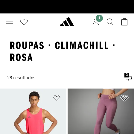
1
ROUPAS · CLIMACHILL ·
ROSA
3
28 resultados
Adicionar à Lista de Desejos
Ad