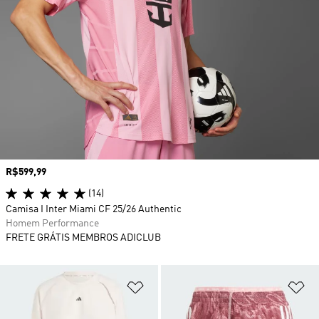
Preço
R$599,99
(14)
Camisa I Inter Miami CF 25/26 Authentic
Homem Performance
FRETE GRÁTIS MEMBROS ADICLUB
Adicionar à Lista de Desejos
Ad