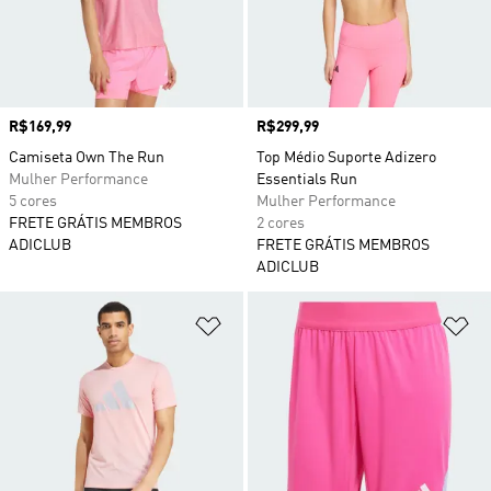
Preço
R$169,99
Preço
R$299,99
Camiseta Own The Run
Top Médio Suporte Adizero
Mulher Performance
Essentials Run
5 cores
Mulher Performance
FRETE GRÁTIS MEMBROS
2 cores
ADICLUB
FRETE GRÁTIS MEMBROS
ADICLUB
Adicionar à Lista de Desejos
Ad