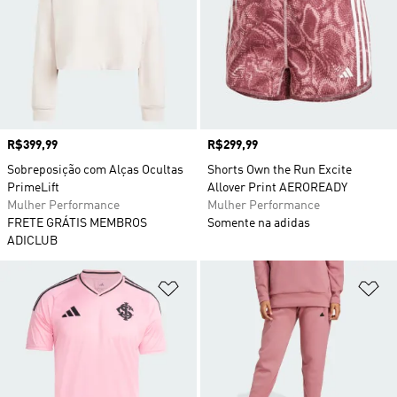
Preço
R$399,99
Preço
R$299,99
Sobreposição com Alças Ocultas
Shorts Own the Run Excite
PrimeLift
Allover Print AEROREADY
Mulher Performance
Mulher Performance
FRETE GRÁTIS MEMBROS
Somente na adidas
ADICLUB
Adicionar à Lista de Desejos
Ad