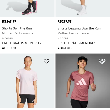
Preço
R$249,99
Preço
R$299,99
Shorts Own the Run
Shorts Legging Own the Run
Mulher Performance
Mulher Performance
4 cores
2 cores
FRETE GRÁTIS MEMBROS
FRETE GRÁTIS MEMBROS
ADICLUB
ADICLUB
Adicionar à Lista de Desejos
Ad