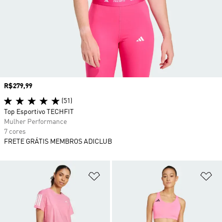
Preço
R$279,99
(51)
Top Esportivo TECHFIT
Mulher Performance
7 cores
FRETE GRÁTIS MEMBROS ADICLUB
Adicionar à Lista de Desejos
Ad