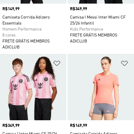
Preço
R$149,99
Preço
R$349,99
Camiseta Corrida Adizero
Camisa I Messi Inter Miami CF
Essentials
25/26 Infantil
Homem Performance
Kids Performance
8 cores
FRETE GRÁTIS MEMBROS
FRETE GRÁTIS MEMBROS
ADICLUB
ADICLUB
Adicionar à Lista de Desejos
Ad
Preço
R$349,99
Preço
R$149,99