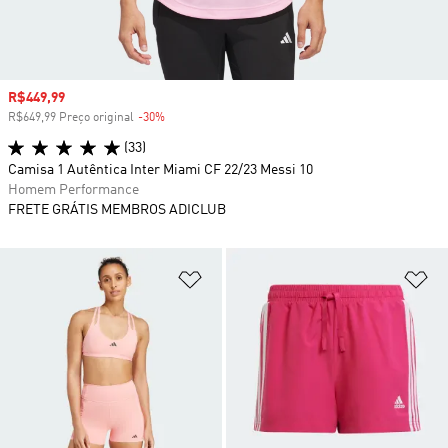
Preço com desconto
R$449,99
R$649,99 Preço original
-30%
Desconto
(33)
Camisa 1 Autêntica Inter Miami CF 22/23 Messi 10
Homem Performance
FRETE GRÁTIS MEMBROS ADICLUB
Adicionar à Lista de Desejos
Ad