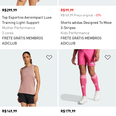
Preço
R$299,99
Preço com desconto
R$99,99
R$149,99 Preço original
-30%
Desconto
Top Esportivo Aeroimpact Luxe
Training Light-Support
Shorts adidas Designed To Move
Mulher Performance
3-Stripes
5 cores
Kids Performance
FRETE GRÁTIS MEMBROS
FRETE GRÁTIS MEMBROS
ADICLUB
ADICLUB
Adicionar à Lista de Desejos
Ad
Preço
R$149,99
Preço
R$179,99