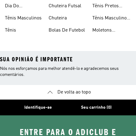
Caminhada
Brancos
Dia Do
Chuteira Futsal
Tênis Pretos
Consumidor
Femininos
Tênis Masculinos
Chuteira
Tênis Masculino
Em Promoçao
Tênis
Bolas De Futebol
Moletons
Femininos
SUA OPINIÃO É IMPORTANTE
Nós nos esforçamos para melhor atendê-lo e agradecemos seus
comentários.
De volta ao topo
Identifique-se
Seu carrinho (0)
ENTRE PARA O ADICLUB E