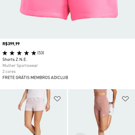
Preço
R$399,99
(53)
Shorts Z.N.E.
Mulher Sportswear
2 cores
FRETE GRÁTIS MEMBROS ADICLUB
Adicionar à Lista de Desejos
Ad