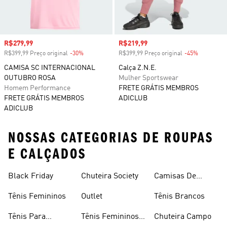
Preço com desconto
R$279,99
Preço com desconto
R$219,99
R$399,99 Preço original
-30%
Desconto
R$399,99 Preço original
-45%
Desconto
CAMISA SC INTERNACIONAL
Calça Z.N.E.
OUTUBRO ROSA
Mulher Sportswear
Homem Performance
FRETE GRÁTIS MEMBROS
FRETE GRÁTIS MEMBROS
ADICLUB
ADICLUB
NOSSAS CATEGORIAS DE ROUPAS
E CALÇADOS
Black Friday
Chuteira Society
Camisas De
Times
Tênis Femininos
Outlet
Tênis Brancos
Tênis Para
Tênis Femininos
Chuteira Campo