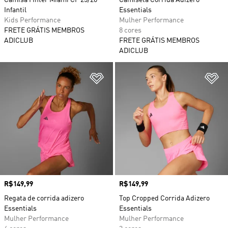
Camisa I Inter Miami CF 25/26
Camiseta Corrida Adizero
Infantil
Essentials
Kids Performance
Mulher Performance
FRETE GRÁTIS MEMBROS
8 cores
ADICLUB
FRETE GRÁTIS MEMBROS
ADICLUB
Adicionar à Lista de Desejos
Ad
Preço
R$149,99
Preço
R$149,99
Regata de corrida adizero
Top Cropped Corrida Adizero
Essentials
Essentials
Mulher Performance
Mulher Performance