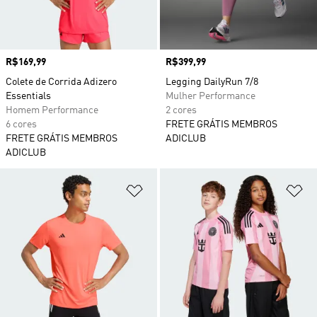
Preço
R$169,99
Preço
R$399,99
Colete de Corrida Adizero
Legging DailyRun 7/8
Essentials
Mulher Performance
Homem Performance
2 cores
6 cores
FRETE GRÁTIS MEMBROS
FRETE GRÁTIS MEMBROS
ADICLUB
ADICLUB
Adicionar à Lista de Desejos
Ad