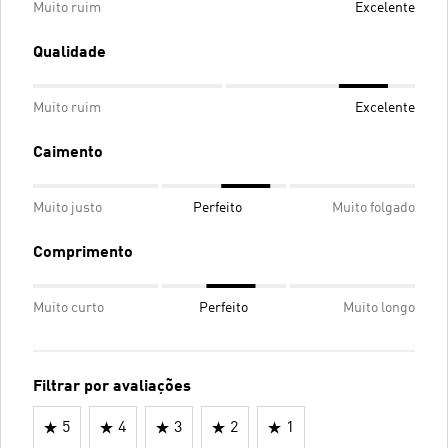
Muito ruim
Excelente
Qualidade
Muito ruim
Excelente
Caimento
Muito justo
Perfeito
Muito folgado
Comprimento
Muito curto
Perfeito
Muito longo
Filtrar por avaliações
5
4
3
2
1