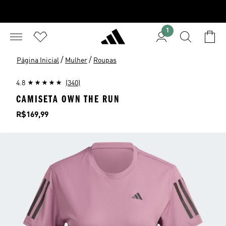
1
/
/
Página Inicial
Mulher
Roupas
4.8
(340)
CAMISETA OWN THE RUN
Preço
R$169,99