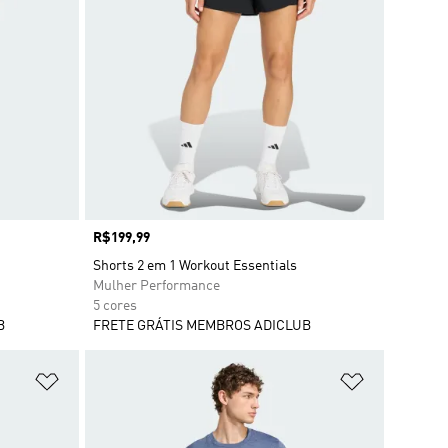
Preço
R$199,99
Shorts 2 em 1 Workout Essentials
Mulher Performance
5 cores
B
FRETE GRÁTIS MEMBROS ADICLUB
Adicionar à Lista de Desejos
Adicionar à