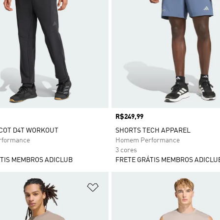
Preço
R$249,99
ICOT D4T WORKOUT
SHORTS TECH APPAREL
formance
Homem Performance
3 cores
TIS MEMBROS ADICLUB
FRETE GRÁTIS MEMBROS ADICLU
sta de Desejos
Adicionar à Lista de Desejos