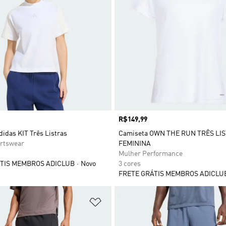
Preço
R$149,99
idas KIT Três Listras
Camiseta OWN THE RUN TRÊS LI
rtswear
FEMININA
Mulher Performance
TIS MEMBROS ADICLUB
Novo
3 cores
FRETE GRÁTIS MEMBROS ADICLU
sta de Desejos
Adicionar à Lista de Desejos