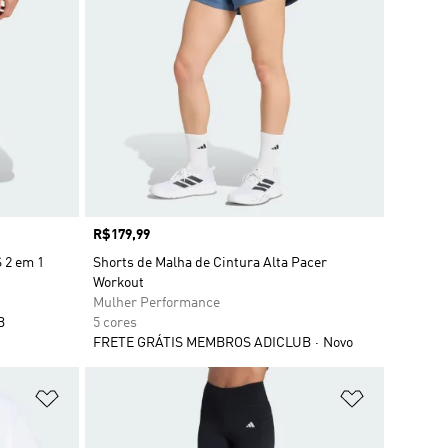
Preço
R$179,99
2 em 1
Shorts de Malha de Cintura Alta Pacer
Workout
Mulher Performance
B
5 cores
FRETE GRÁTIS MEMBROS ADICLUB
Novo
Adicionar à Lista de Desejos
Adicionar à