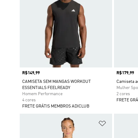
Preço
R$149,99
Preço
R$179,99
CAMISETA SEM MANGAS WORKOUT
Camiseta ad
ESSENTIALS FEELREADY
Mulher Spo
Homem Performance
2 cores
4 cores
FRETE GRÁ
FRETE GRÁTIS MEMBROS ADICLUB
Adicionar à Li