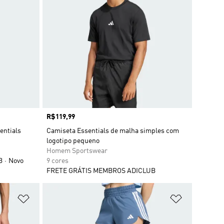
Preço
R$119,99
entials
Camiseta Essentials de malha simples com
logotipo pequeno
Homem Sportswear
B
Novo
9 cores
FRETE GRÁTIS MEMBROS ADICLUB
Adicionar à Lista de Desejos
Adicionar à