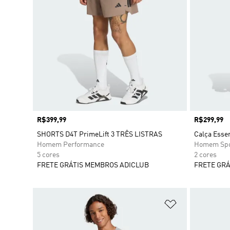
Preço
R$399,99
Preço
R$299,99
SHORTS D4T PrimeLift 3 TRÊS LISTRAS
Calça Essen
Homem Performance
Homem Spo
5 cores
2 cores
FRETE GRÁTIS MEMBROS ADICLUB
FRETE GRÁ
Adicionar à Li