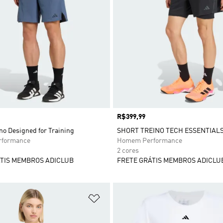
Preço
R$399,99
no Designed for Training
SHORT TREINO TECH ESSENTIALS 
formance
Homem Performance
2 cores
TIS MEMBROS ADICLUB
FRETE GRÁTIS MEMBROS ADICLU
sta de Desejos
Adicionar à Lista de Desejos