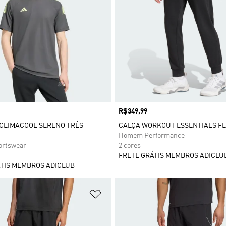
Preço
R$349,99
CLIMACOOL SERENO TRÊS
CALÇA WORKOUT ESSENTIALS F
Homem Performance
rtswear
2 cores
FRETE GRÁTIS MEMBROS ADICLU
TIS MEMBROS ADICLUB
sta de Desejos
Adicionar à Lista de Desejos