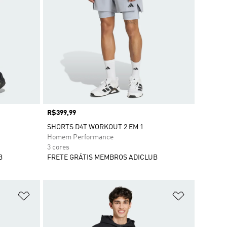
Preço
R$399,99
SHORTS D4T WORKOUT 2 EM 1
Homem Performance
3 cores
B
FRETE GRÁTIS MEMBROS ADICLUB
Adicionar à Lista de Desejos
Adicionar à