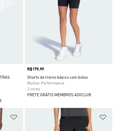
Preço
R$179,99
STRAS
Shorts de treino básico com bolso
Mulher Performance
2 cores
FRETE GRÁTIS MEMBROS ADICLUB
B
Adicionar à Lista de Desejos
Adicionar à