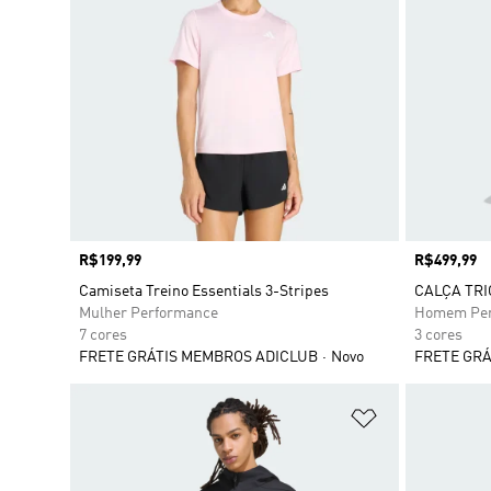
Preço
R$199,99
Preço
R$499,99
Camiseta Treino Essentials 3-Stripes
CALÇA TR
Mulher Performance
Homem Per
7 cores
3 cores
FRETE GRÁTIS MEMBROS ADICLUB
Novo
FRETE GRÁ
Adicionar à Li