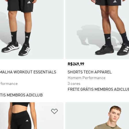
Preço
R$249,99
 MALHA WORKOUT ESSENTIALS
SHORTS TECH APPAREL
Homem Performance
formance
3 cores
FRETE GRÁTIS MEMBROS ADICLU
TIS MEMBROS ADICLUB
sta de Desejos
Adicionar à Lista de Desejos