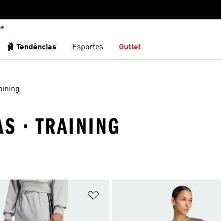
be
🩰 Tendências
Esportes
Outlet
aining
AS · TRAINING
sta de Desejos
Adicionar à Lista de Desejos