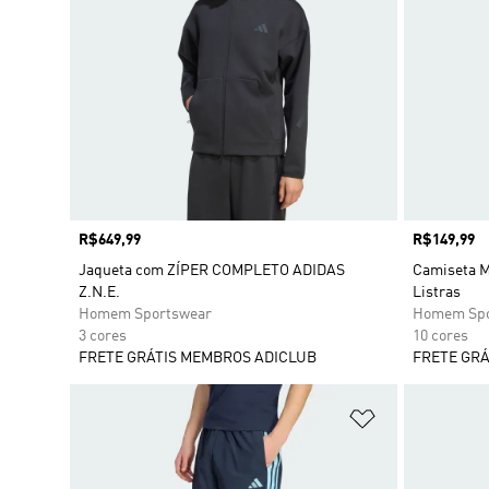
Preço
R$649,99
Preço
R$149,99
Jaqueta com ZÍPER COMPLETO ADIDAS
Camiseta M
Z.N.E.
Listras
Homem Sportswear
Homem Spo
3 cores
10 cores
FRETE GRÁTIS MEMBROS ADICLUB
FRETE GRÁ
Adicionar à Li