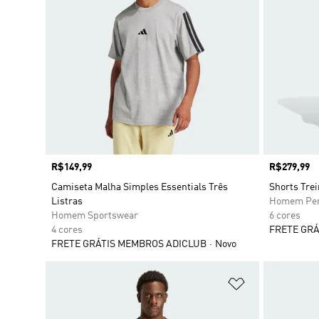
Preço
R$149,99
Preço
R$279,99
Camiseta Malha Simples Essentials Três
Shorts Trei
Listras
Homem Per
Homem Sportswear
6 cores
4 cores
FRETE GRÁ
FRETE GRÁTIS MEMBROS ADICLUB
Novo
Adicionar à Li