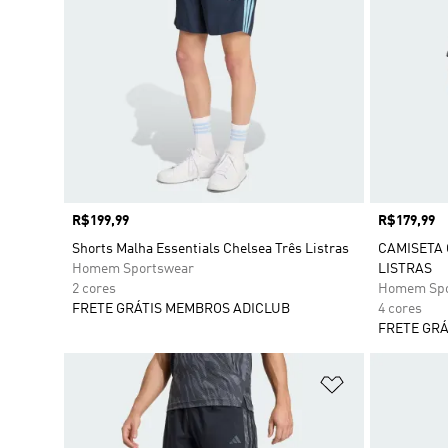
Preço
R$199,99
Preço
R$179,99
Shorts Malha Essentials Chelsea Três Listras
CAMISETA 
Homem Sportswear
LISTRAS
2 cores
Homem Spo
FRETE GRÁTIS MEMBROS ADICLUB
4 cores
FRETE GRÁ
Adicionar à Li