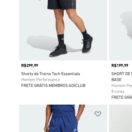
Preço
R$299,99
Preço
R$199,99
Shorts de Treino Tech Essentials
SHORT DE
Homem Performance
BASE
FRETE GRÁTIS MEMBROS ADICLUB
Homem Per
8 cores
FRETE GRÁ
Adicionar à Li