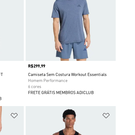
Preço
R$299,99
UT
Camiseta Sem Costura Workout Essentials
Homem Performance
6 cores
FRETE GRÁTIS MEMBROS ADICLUB
B
Adicionar à Lista de Desejos
Adicionar à