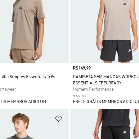
Preço
R$149,99
alha Simples Essentials Três
CAMISETA SEM MANGAS WORKO
ESSENTIALS FEELREADY
rtswear
Homem Performance
4 cores
TIS MEMBROS ADICLUB
FRETE GRÁTIS MEMBROS ADICLU
sta de Desejos
Adicionar à Lista de Desejos