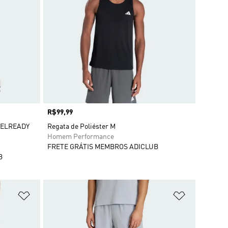
Preço
R$99,99
EELREADY
Regata de Poliéster M
Homem Performance
FRETE GRÁTIS MEMBROS ADICLUB
B
Adicionar à Lista de Desejos
Adicionar à