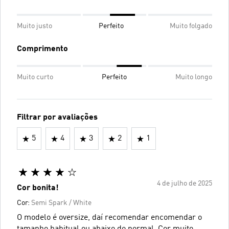
Muito justo
Perfeito
Muito folgado
Comprimento
Muito curto
Perfeito
Muito longo
Filtrar por avaliações
5
4
3
2
1
4 de julho de 2025
Cor bonita!
Cor:
Semi Spark / White
O modelo é oversize, daí recomendar encomendar o