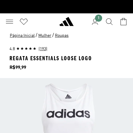
1
/
/
Página Inicial
Mulher
Roupas
4.8
(193)
REGATA ESSENTIALS LOOSE LOGO
Preço
R$99,99