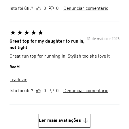
Isto foi útil?
0
0
Denunciar comentário
31 de maio de 2026
Great top for my daughter to run in,
not tight
Great run top for running in. Stylish too she love it
RaeM
Traduzir
Isto foi útil?
0
0
Denunciar comentário
Ler mais avaliações