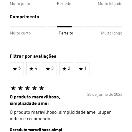
Muito justo
Perfeito
Muito folgado
Comprimento
Muito curto
Perfeito
Muito longo
Filtrar por avaliações
5
4
3
2
1
28 de junho de 2026
O produto maravilhoso,
simplicidade amei
O produto maravilhoso, simplicidade amei ,super
indico e recomendo
Oprodutomaravilhoso,simpl