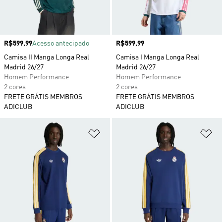
Preço
R$599,99
Acesso antecipado
Preço
R$599,99
Camisa II Manga Longa Real
Camisa I Manga Longa Real
Madrid 26/27
Madrid 26/27
Homem Performance
Homem Performance
2 cores
2 cores
FRETE GRÁTIS MEMBROS
FRETE GRÁTIS MEMBROS
ADICLUB
ADICLUB
Adicionar à Lista de Desejos
Ad