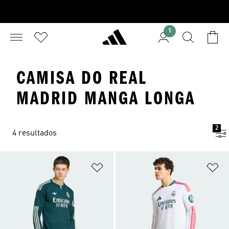
1
CAMISA DO REAL
MADRID MANGA LONGA
2
4 resultados
Adicionar à Lista de Desejos
Ad