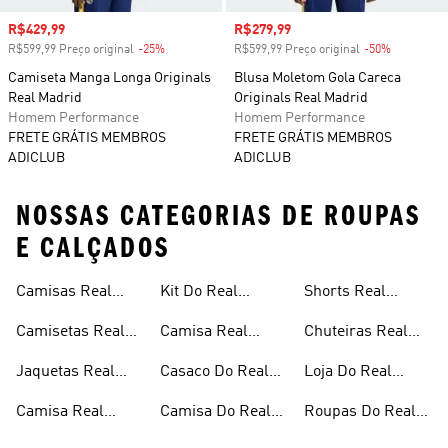
Preço com desconto
R$429,99
Preço com desconto
R$279,99
R$599,99 Preço original
-25%
Desconto
R$599,99 Preço original
-50%
Desconto
Camiseta Manga Longa Originals
Blusa Moletom Gola Careca
Real Madrid
Originals Real Madrid
Homem Performance
Homem Performance
FRETE GRÁTIS MEMBROS
FRETE GRÁTIS MEMBROS
ADICLUB
ADICLUB
NOSSAS CATEGORIAS DE ROUPAS
E CALÇADOS
Camisas Real
Kit Do Real
Shorts Real
Longa
Madrid
Madrid
Madrid
Camisetas Real
Camisa Real
Chuteiras Real
Madrid
Madrid Infantil
Madrid
Jaquetas Real
Casaco Do Real
Loja Do Real
Madrid
Madrid
Madrid
Camisa Real
Camisa Do Real
Roupas Do Real
Madrid Feminina
Madrid Manga
Madrid