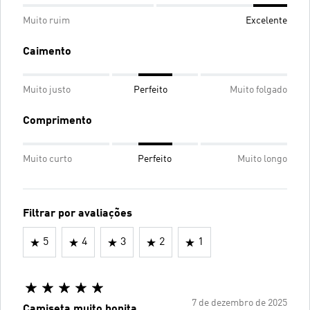
Muito ruim
Excelente
Caimento
Muito justo
Perfeito
Muito folgado
Comprimento
Muito curto
Perfeito
Muito longo
Filtrar por avaliações
5
4
3
2
1
7 de dezembro de 2025
Camiseta muito bonita