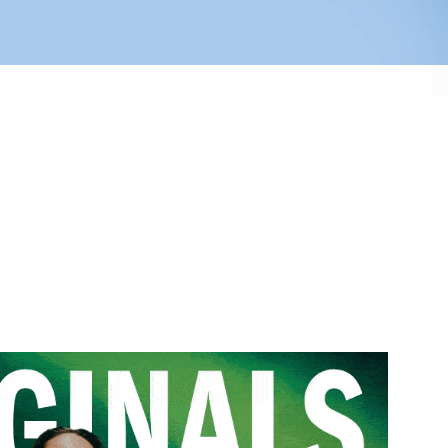
Japão
Bélgica