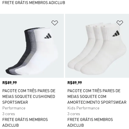
FRETE GRÁTIS MEMBROS ADICLUB
Adicionar à Lista de Desejos
Ad
Preço
R$89,99
Preço
R$89,99
PACOTE COM TRÊS PARES DE
PACOTE COM TRÊS PARES DE
MEIAS SOQUETE CUSHIONED
MEIAS SOQUETE COM
SPORTSWEAR
AMORTECIMENTO SPORTSWEAR
Performance
Kids Performance
3 cores
3 cores
FRETE GRÁTIS MEMBROS
FRETE GRÁTIS MEMBROS
ADICLUB
ADICLUB