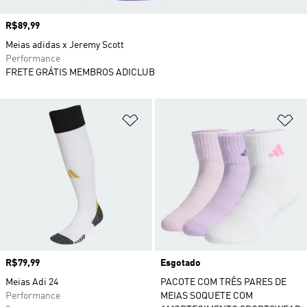
Preço
R$89,99
Meias adidas x Jeremy Scott
Performance
FRETE GRÁTIS MEMBROS ADICLUB
Adicionar à Lista de Desejos
Ad
Preço
R$79,99
Esgotado
Meias Adi 24
PACOTE COM TRÊS PARES DE
Performance
MEIAS SOQUETE COM