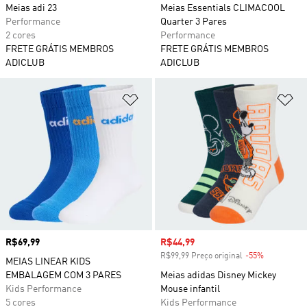
Meias adi 23
Meias Essentials CLIMACOOL
Performance
Quarter 3 Pares
2 cores
Performance
FRETE GRÁTIS MEMBROS
FRETE GRÁTIS MEMBROS
ADICLUB
ADICLUB
Adicionar à Lista de Desejos
Ad
Preço
R$69,99
Preço com desconto
R$44,99
R$99,99 Preço original
-55%
Desconto
MEIAS LINEAR KIDS
EMBALAGEM COM 3 PARES
Meias adidas Disney Mickey
Kids Performance
Mouse infantil
5 cores
Kids Performance