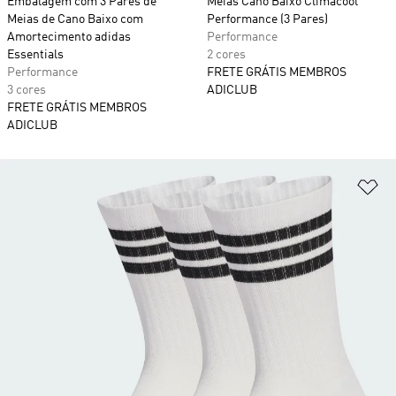
Embalagem com 3 Pares de
Meias Cano Baixo Climacool
Meias de Cano Baixo com
Performance (3 Pares)
Amortecimento adidas
Performance
Essentials
2 cores
Performance
FRETE GRÁTIS MEMBROS
3 cores
ADICLUB
FRETE GRÁTIS MEMBROS
ADICLUB
Ad