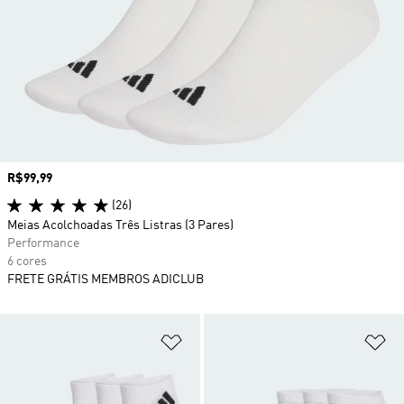
Preço
R$99,99
(26)
Meias Acolchoadas Três Listras (3 Pares)
Performance
6 cores
FRETE GRÁTIS MEMBROS ADICLUB
Adicionar à Lista de Desejos
Ad