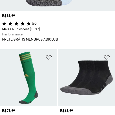
Preço
R$89,99
(60)
Meias Runxboost (1 Par)
Performance
FRETE GRÁTIS MEMBROS ADICLUB
Adicionar à Lista de Desejos
Ad
Preço
R$79,99
Preço
R$69,99