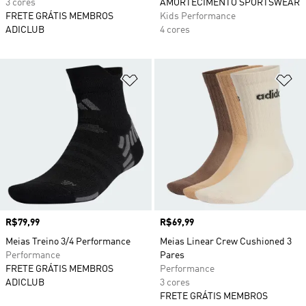
3 cores
AMORTECIMENTO SPORTSWEAR
FRETE GRÁTIS MEMBROS
Kids Performance
ADICLUB
4 cores
Adicionar à Lista de Desejos
Ad
Preço
R$79,99
Preço
R$69,99
Meias Treino 3/4 Performance
Meias Linear Crew Cushioned 3
Performance
Pares
FRETE GRÁTIS MEMBROS
Performance
ADICLUB
3 cores
FRETE GRÁTIS MEMBROS