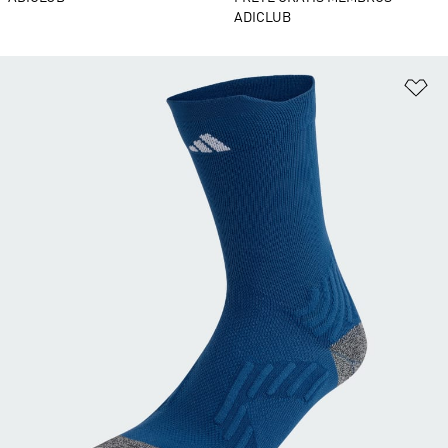
ADICLUB
Ad