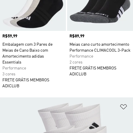
Preço
R$59,99
Preço
R$89,99
Embalagem com 3 Pares de
Meias cano curto amortecimento
Meias de Cano Baixo com
Performance CLIMACOOL 3-Pack
Amortecimento adidas
Performance
Essentials
2 cores
Performance
FRETE GRÁTIS MEMBROS
3 cores
ADICLUB
FRETE GRÁTIS MEMBROS
ADICLUB
Ad