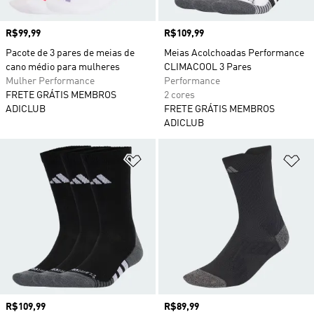
Preço
R$99,99
Preço
R$109,99
Pacote de 3 pares de meias de
Meias Acolchoadas Performance
cano médio para mulheres
CLIMACOOL 3 Pares
Mulher Performance
Performance
FRETE GRÁTIS MEMBROS
2 cores
ADICLUB
FRETE GRÁTIS MEMBROS
ADICLUB
Adicionar à Lista de Desejos
Ad
Preço
R$109,99
Preço
R$89,99