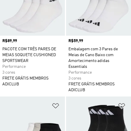
Preço
R$89,99
Preço
R$59,99
PACOTE COM TRÊS PARES DE
Embalagem com 3 Pares de
MEIAS SOQUETE CUSHIONED
Meias de Cano Baixo com
SPORTSWEAR
Amortecimento adidas
Performance
Essentials
3 cores
Performance
FRETE GRÁTIS MEMBROS
3 cores
ADICLUB
FRETE GRÁTIS MEMBROS
ADICLUB
Adicionar à Lista de Desejos
Ad