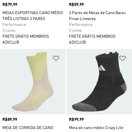
Preço
R$79,99
Preço
R$59,99
MEIAS ESPORTIVAS CANO MÉDIO
3 Pares de Meias de Cano Baixo
TRÊS LISTRAS 3 PARES
Finas Lineares
Performance
Performance
3 cores
3 cores
FRETE GRÁTIS MEMBROS
FRETE GRÁTIS MEMBROS
ADICLUB
ADICLUB
Adicionar à Lista de Desejos
Ad
Preço
R$89,99
Preço
R$99,99
MEIA DE CORRIDA DE CANO
Meia de cano médio Crazy Lite