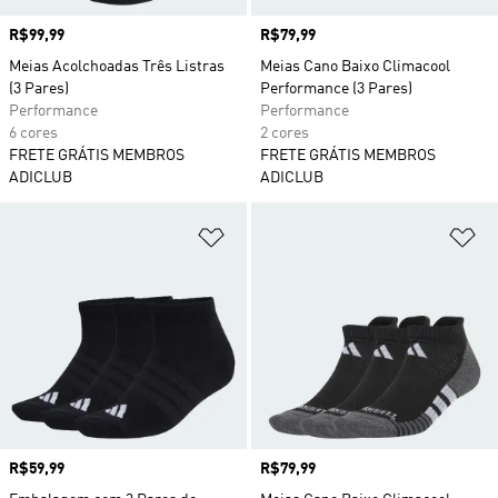
Preço
R$99,99
Preço
R$79,99
Meias Acolchoadas Três Listras
Meias Cano Baixo Climacool
(3 Pares)
Performance (3 Pares)
Performance
Performance
6 cores
2 cores
FRETE GRÁTIS MEMBROS
FRETE GRÁTIS MEMBROS
ADICLUB
ADICLUB
Adicionar à Lista de Desejos
Ad
Preço
R$59,99
Preço
R$79,99