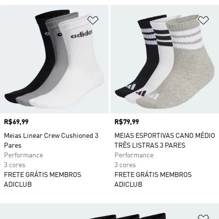
Adicionar à Lista de Desejos
Ad
Preço
R$69,99
Preço
R$79,99
Meias Linear Crew Cushioned 3
MEIAS ESPORTIVAS CANO MÉDIO
Pares
TRÊS LISTRAS 3 PARES
Performance
Performance
3 cores
3 cores
FRETE GRÁTIS MEMBROS
FRETE GRÁTIS MEMBROS
ADICLUB
ADICLUB
Ad