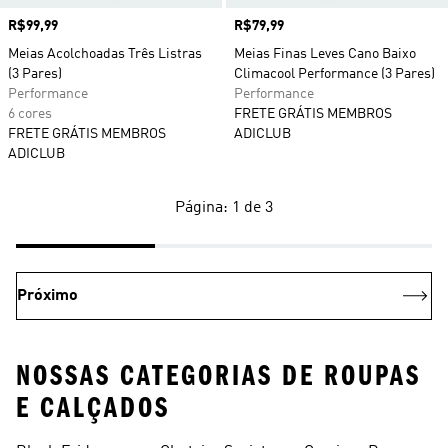
Preço
R$99,99
Preço
R$79,99
Meias Acolchoadas Três Listras
Meias Finas Leves Cano Baixo
(3 Pares)
Climacool Performance (3 Pares)
Performance
Performance
6 cores
FRETE GRÁTIS MEMBROS
FRETE GRÁTIS MEMBROS
ADICLUB
ADICLUB
Página: 1 de 3
Próximo
NOSSAS CATEGORIAS DE ROUPAS
E CALÇADOS