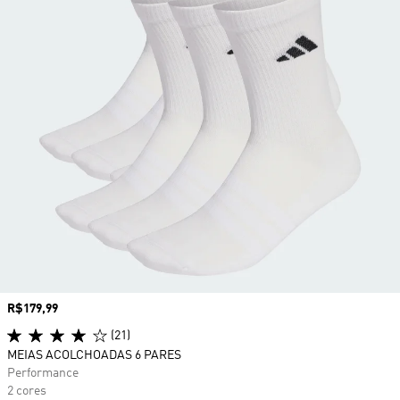
Preço
R$179,99
(21)
MEIAS ACOLCHOADAS 6 PARES
Performance
2 cores