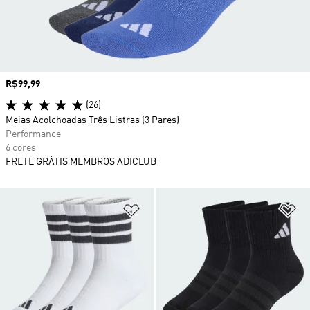
Preço
R$99,99
(26)
Meias Acolchoadas Três Listras (3 Pares)
Performance
6 cores
FRETE GRÁTIS MEMBROS ADICLUB
Adicionar à Lista de Desejos
Ad