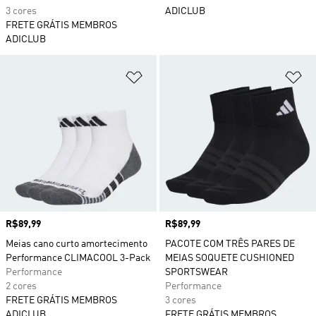
3 cores
ADICLUB
FRETE GRÁTIS MEMBROS
ADICLUB
Adicionar à Lista de Desejos
Ad
Preço
R$89,99
Preço
R$89,99
Meias cano curto amortecimento
PACOTE COM TRÊS PARES DE
Performance CLIMACOOL 3-Pack
MEIAS SOQUETE CUSHIONED
Performance
SPORTSWEAR
2 cores
Performance
FRETE GRÁTIS MEMBROS
3 cores
ADICLUB
FRETE GRÁTIS MEMBROS