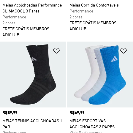
Meias Acolchoadas Performance
Meias Corrida Confortáveis
CLIMACOOL 3 Pares
Performance
Performance
2 cores
2 cores
FRETE GRÁTIS MEMBROS
FRETE GRÁTIS MEMBROS
ADICLUB
ADICLUB
Adicionar à Lista de Desejos
Ad
Preço
R$89,99
Preço
R$69,99
MEIAS TENNIS ACOLCHOADAS 1
MEIAS ESPORTIVAS
PAR
ACOLCHOADAS 3 PARES