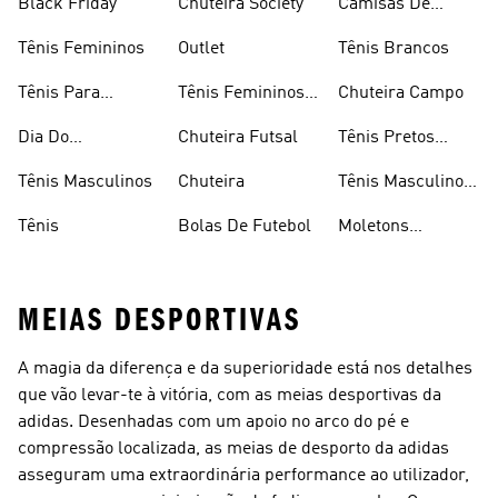
Black Friday
Chuteira Society
Camisas De
Times
Tênis Femininos
Outlet
Tênis Brancos
Tênis Para
Tênis Femininos
Chuteira Campo
Caminhada
Brancos
Dia Do
Chuteira Futsal
Tênis Pretos
Consumidor
Femininos
Tênis Masculinos
Chuteira
Tênis Masculino
Em Promoçao
Tênis
Bolas De Futebol
Moletons
Femininos
MEIAS DESPORTIVAS
A magia da diferença e da superioridade está nos detalhes
que vão levar-te à vitória, com as meias desportivas da
adidas. Desenhadas com um apoio no arco do pé e
compressão localizada, as meias de desporto da adidas
asseguram uma extraordinária performance ao utilizador,