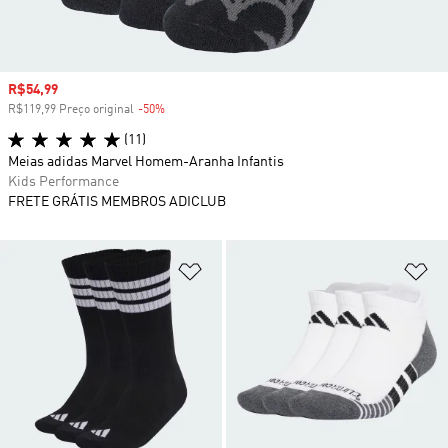
Preço com desconto
R$54,99
R$119,99 Preço original
-50%
Desconto
(11)
Meias adidas Marvel Homem-Aranha Infantis
Kids Performance
FRETE GRÁTIS MEMBROS ADICLUB
Adicionar à Lista de Desejos
Ad