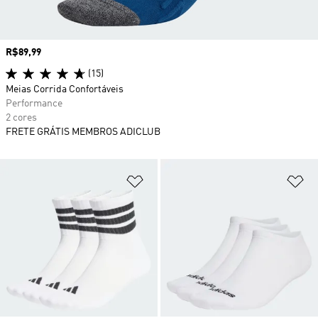
Preço
R$89,99
(15)
Meias Corrida Confortáveis
Performance
2 cores
FRETE GRÁTIS MEMBROS ADICLUB
Adicionar à Lista de Desejos
Ad