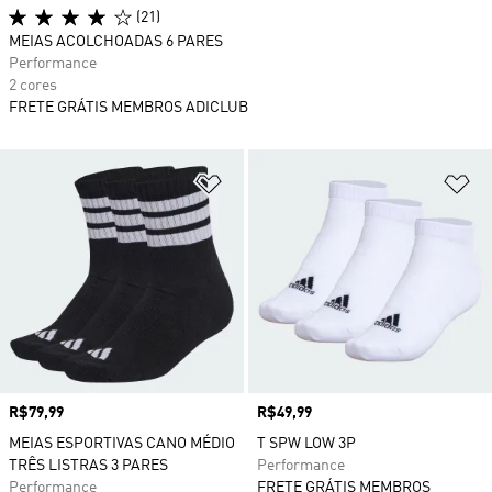
(21)
MEIAS ACOLCHOADAS 6 PARES
Performance
2 cores
FRETE GRÁTIS MEMBROS ADICLUB
Adicionar à Lista de Desejos
Ad
Preço
R$79,99
Preço
R$49,99
MEIAS ESPORTIVAS CANO MÉDIO
T SPW LOW 3P
TRÊS LISTRAS 3 PARES
Performance
Performance
FRETE GRÁTIS MEMBROS