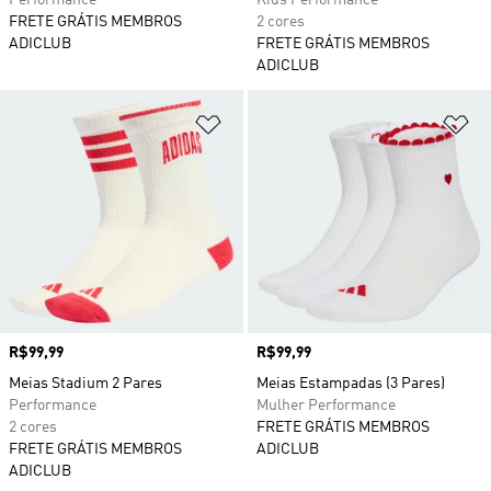
Performance
Kids Performance
FRETE GRÁTIS MEMBROS
2 cores
ADICLUB
FRETE GRÁTIS MEMBROS
ADICLUB
Adicionar à Lista de Desejos
Ad
Preço
R$99,99
Preço
R$99,99
Meias Stadium 2 Pares
Meias Estampadas (3 Pares)
Performance
Mulher Performance
2 cores
FRETE GRÁTIS MEMBROS
FRETE GRÁTIS MEMBROS
ADICLUB
ADICLUB