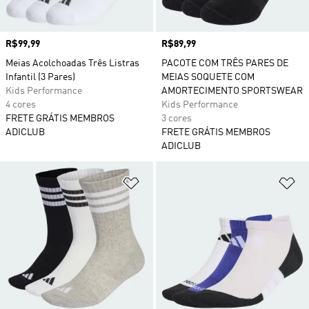
Preço
R$99,99
Preço
R$89,99
Meias Acolchoadas Três Listras
PACOTE COM TRÊS PARES DE
Infantil (3 Pares)
MEIAS SOQUETE COM
Kids Performance
AMORTECIMENTO SPORTSWEAR
4 cores
Kids Performance
FRETE GRÁTIS MEMBROS
3 cores
ADICLUB
FRETE GRÁTIS MEMBROS
ADICLUB
Adicionar à Lista de Desejos
Ad