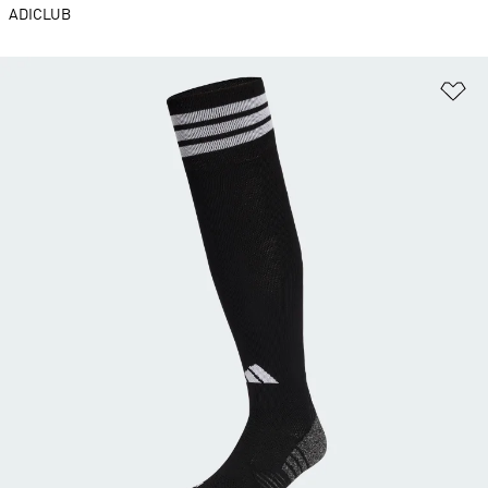
ADICLUB
Ad