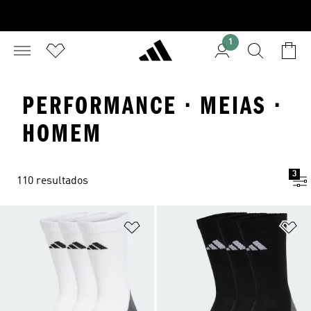
1
PERFORMANCE · MEIAS ·
HOMEM
3
110 resultados
Adicionar à Lista de Desejos
Ad