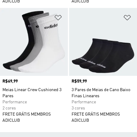
ADICLUB
ADICLUB
Adicionar à Lista de Desejos
Ad
Preço
R$69,99
Preço
R$59,99
Meias Linear Crew Cushioned 3
3 Pares de Meias de Cano Baixo
Pares
Finas Lineares
Performance
Performance
2 cores
3 cores
FRETE GRÁTIS MEMBROS
FRETE GRÁTIS MEMBROS
ADICLUB
ADICLUB