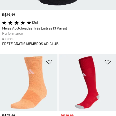
Preço
R$99,99
(26)
Meias Acolchoadas Três Listras (3 Pares)
Performance
6 cores
FRETE GRÁTIS MEMBROS ADICLUB
Adicionar à Lista de Desejos
Ad