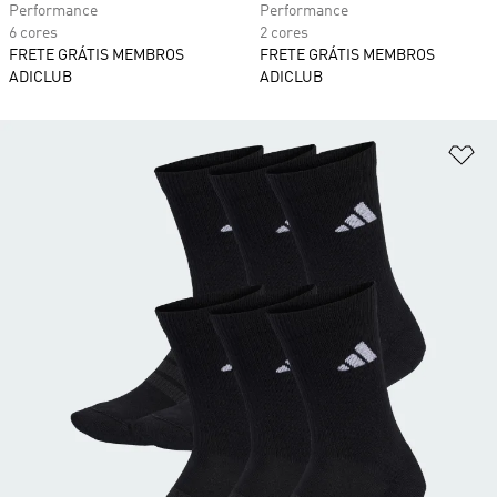
Performance
Performance
6 cores
2 cores
FRETE GRÁTIS MEMBROS
FRETE GRÁTIS MEMBROS
ADICLUB
ADICLUB
Ad