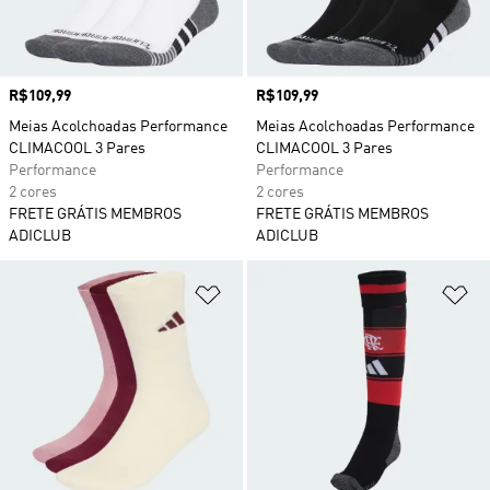
Preço
R$109,99
Preço
R$109,99
Meias Acolchoadas Performance
Meias Acolchoadas Performance
CLIMACOOL 3 Pares
CLIMACOOL 3 Pares
Performance
Performance
2 cores
2 cores
FRETE GRÁTIS MEMBROS
FRETE GRÁTIS MEMBROS
ADICLUB
ADICLUB
Adicionar à Lista de Desejos
Ad