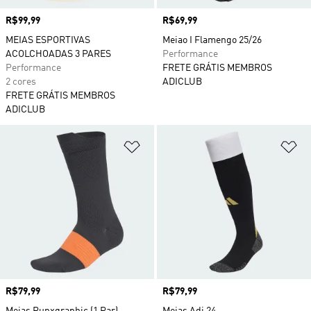
Preço
R$99,99
Preço
R$69,99
MEIAS ESPORTIVAS
Meiao I Flamengo 25/26
ACOLCHOADAS 3 PARES
Performance
Performance
FRETE GRÁTIS MEMBROS
2 cores
ADICLUB
FRETE GRÁTIS MEMBROS
ADICLUB
Adicionar à Lista de Desejos
Ad
Preço
R$79,99
Preço
R$79,99