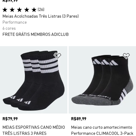
Preço
R$99,99
(26)
Meias Acolchoadas Três Listras (3 Pares)
Performance
6 cores
FRETE GRÁTIS MEMBROS ADICLUB
Adicionar à Lista de Desejos
Ad
Preço
R$79,99
Preço
R$89,99
MEIAS ESPORTIVAS CANO MÉDIO
Meias cano curto amortecimento
TRÊS LISTRAS 3 PARES
Performance CLIMACOOL 3-Pack