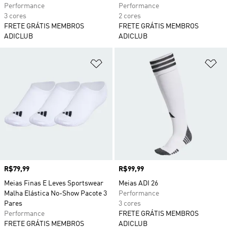
Performance
Performance
3 cores
2 cores
FRETE GRÁTIS MEMBROS
FRETE GRÁTIS MEMBROS
ADICLUB
ADICLUB
Adicionar à Lista de Desejos
Ad
Preço
R$79,99
Preço
R$99,99
Meias Finas E Leves Sportswear
Meias ADI 26
Malha Elástica No-Show Pacote 3
Performance
Pares
3 cores
Performance
FRETE GRÁTIS MEMBROS
FRETE GRÁTIS MEMBROS
ADICLUB