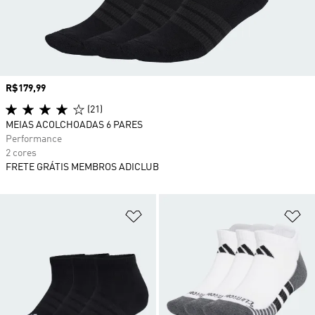
Preço
R$179,99
(21)
MEIAS ACOLCHOADAS 6 PARES
Performance
2 cores
FRETE GRÁTIS MEMBROS ADICLUB
Adicionar à Lista de Desejos
Ad