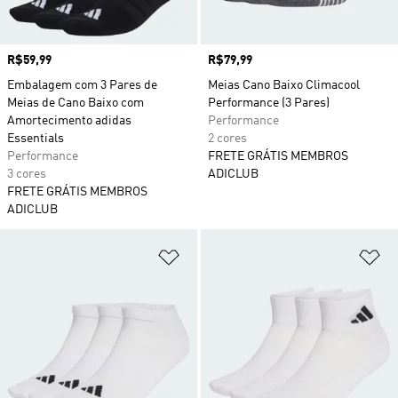
Preço
R$59,99
Preço
R$79,99
Embalagem com 3 Pares de
Meias Cano Baixo Climacool
Meias de Cano Baixo com
Performance (3 Pares)
Amortecimento adidas
Performance
Essentials
2 cores
Performance
FRETE GRÁTIS MEMBROS
3 cores
ADICLUB
FRETE GRÁTIS MEMBROS
ADICLUB
Adicionar à Lista de Desejos
Ad