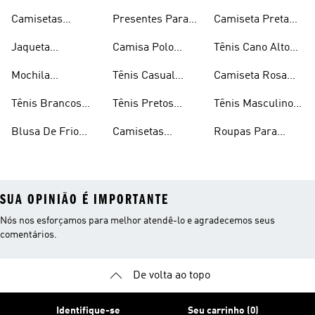
Masculinas
Masculino
Camisetas
Presentes Para
Camiseta Preta
Masculinas
Homens
Masculina
Jaqueta
Camisa Polo
Tênis Cano Alto
Masculina
Masculina
Masculino
Mochila
Tênis Casual
Camiseta Rosa
Masculina
Masculino
Masculina
Tênis Brancos
Tênis Pretos
Tênis Masculino
Masculinos
Masculinos
Em Promoção
Blusa De Frio
Camisetas
Roupas Para
Masculina
Brancas
Academia
Masculina
SUA OPINIÃO É IMPORTANTE
Nós nos esforçamos para melhor atendê-lo e agradecemos seus
comentários.
De volta ao topo
Identifique-se
Seu carrinho (0)