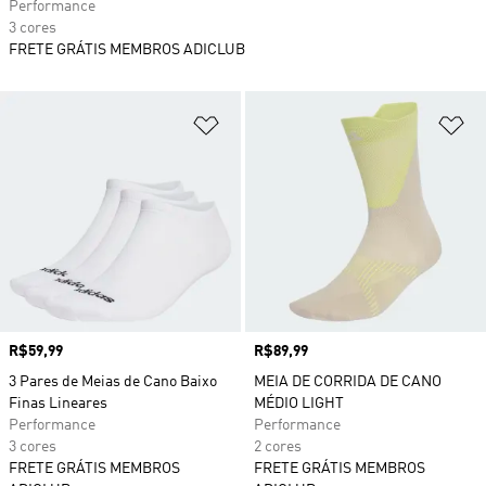
Performance
3 cores
FRETE GRÁTIS MEMBROS ADICLUB
Adicionar à Lista de Desejos
Ad
Preço
R$59,99
Preço
R$89,99
3 Pares de Meias de Cano Baixo
MEIA DE CORRIDA DE CANO
Finas Lineares
MÉDIO LIGHT
Performance
Performance
3 cores
2 cores
FRETE GRÁTIS MEMBROS
FRETE GRÁTIS MEMBROS