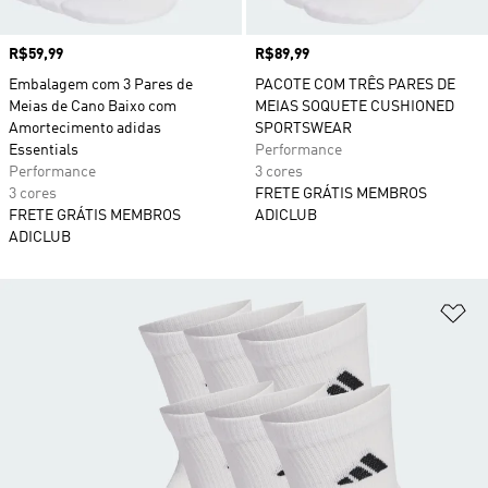
Preço
R$59,99
Preço
R$89,99
Embalagem com 3 Pares de
PACOTE COM TRÊS PARES DE
Meias de Cano Baixo com
MEIAS SOQUETE CUSHIONED
Amortecimento adidas
SPORTSWEAR
Essentials
Performance
Performance
3 cores
3 cores
FRETE GRÁTIS MEMBROS
FRETE GRÁTIS MEMBROS
ADICLUB
ADICLUB
Ad