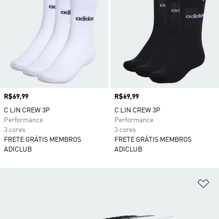
Preço
R$69,99
Preço
R$69,99
C LIN CREW 3P
C LIN CREW 3P
Performance
Performance
3 cores
3 cores
FRETE GRÁTIS MEMBROS
FRETE GRÁTIS MEMBROS
ADICLUB
ADICLUB
Ad