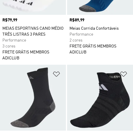
Preço
R$79,99
Preço
R$89,99
MEIAS ESPORTIVAS CANO MÉDIO
Meias Corrida Confortáveis
TRÊS LISTRAS 3 PARES
Performance
Performance
2 cores
3 cores
FRETE GRÁTIS MEMBROS
FRETE GRÁTIS MEMBROS
ADICLUB
ADICLUB
Adicionar à Lista de Desejos
Ad