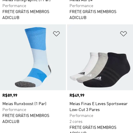
Meias Runxgraphic (1 Par)
Meias Adi 24
Performance
Performance
FRETE GRÁTIS MEMBROS
FRETE GRÁTIS MEMBROS
ADICLUB
ADICLUB
Adicionar à Lista de Desejos
Ad
Preço
R$89,99
Preço
R$49,99
Meias Runxboost (1 Par)
Meias Finas E Leves Sportswear
Performance
Low-Cut 3 Pares
FRETE GRÁTIS MEMBROS
Performance
ADICLUB
2 cores
FRETE GRÁTIS MEMBROS