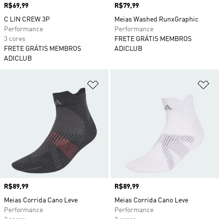
Preço
R$69,99
Preço
R$79,99
C LIN CREW 3P
Meias Washed RunxGraphic
Performance
Performance
3 cores
FRETE GRÁTIS MEMBROS
FRETE GRÁTIS MEMBROS
ADICLUB
ADICLUB
Adicionar à Lista de Desejos
Ad
Preço
R$89,99
Preço
R$89,99
Meias Corrida Cano Leve
Meias Corrida Cano Leve
Performance
Performance