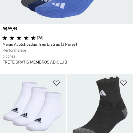
Preço
R$99,99
(26)
Meias Acolchoadas Três Listras (3 Pares)
Performance
6 cores
FRETE GRÁTIS MEMBROS ADICLUB
Adicionar à Lista de Desejos
Ad