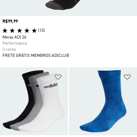
Preço
R$99,99
(13)
Meias ADI 26
Performance
3 cores
FRETE GRÁTIS MEMBROS ADICLUB
Adicionar à Lista de Desejos
Ad