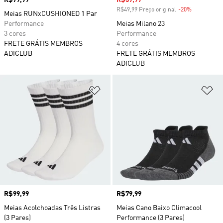
Preço
R$79,99
Preço com desconto
R$39,99
R$49,99 Preço original
-20%
Desconto
Meias RUNxCUSHIONED 1 Par
Performance
Meias Milano 23
3 cores
Performance
FRETE GRÁTIS MEMBROS
4 cores
ADICLUB
FRETE GRÁTIS MEMBROS
ADICLUB
Adicionar à Lista de Desejos
Ad
Preço
R$99,99
Preço
R$79,99
Meias Acolchoadas Três Listras
Meias Cano Baixo Climacool
(3 Pares)
Performance (3 Pares)