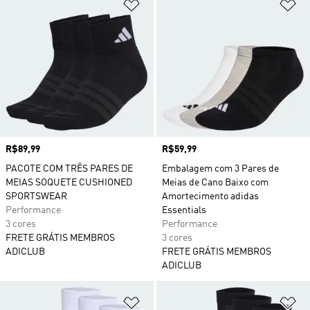
Adicionar à Lista de Desejos
Ad
Preço
R$89,99
Preço
R$59,99
PACOTE COM TRÊS PARES DE
Embalagem com 3 Pares de
MEIAS SOQUETE CUSHIONED
Meias de Cano Baixo com
SPORTSWEAR
Amortecimento adidas
Performance
Essentials
3 cores
Performance
FRETE GRÁTIS MEMBROS
3 cores
ADICLUB
FRETE GRÁTIS MEMBROS
ADICLUB
Adicionar à Lista de Desejos
Ad