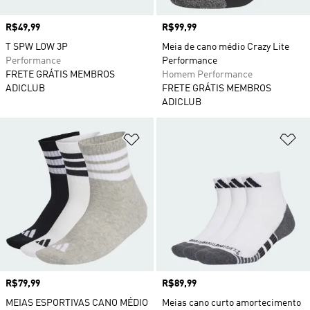
Preço
R$49,99
Preço
R$99,99
T SPW LOW 3P
Meia de cano médio Crazy Lite
Performance
Performance
FRETE GRÁTIS MEMBROS
Homem Performance
ADICLUB
FRETE GRÁTIS MEMBROS
ADICLUB
Adicionar à Lista de Desejos
Ad
Preço
R$79,99
Preço
R$89,99
MEIAS ESPORTIVAS CANO MÉDIO
Meias cano curto amortecimento