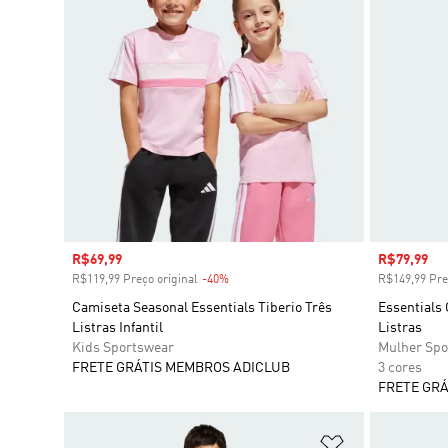
Preço com desconto
R$69,99
Preço com
R$79,99
R$119,99 Preço original
-40%
Desconto
R$149,99 Pre
Camiseta Seasonal Essentials Tiberio Três
Essentials 
Listras Infantil
Listras
Kids Sportswear
Mulher Spo
FRETE GRÁTIS MEMBROS ADICLUB
3 cores
FRETE GRÁ
Adicionar à Li