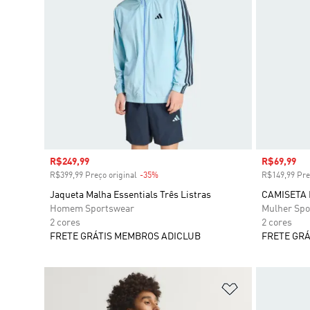
Preço com desconto
R$249,99
Preço com
R$69,99
R$399,99 Preço original
-35%
Desconto
R$149,99 Pre
Jaqueta Malha Essentials Três Listras
CAMISETA
Homem Sportswear
Mulher Spo
2 cores
2 cores
FRETE GRÁTIS MEMBROS ADICLUB
FRETE GRÁ
Adicionar à Li