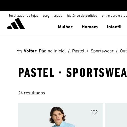
localizador de lojas
blog
ajuda
histórico de pedidos
entre para o clu
Mulher
Homem
Infantil
Voltar
Página Inicial
Pastel
Sportswear
Out
PASTEL · SPORTSWEAR
24 resultados
Adicionar à Li