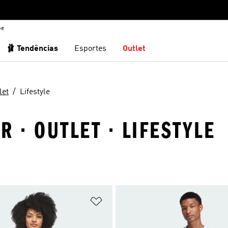
be
🩰 Tendências
Esportes
Outlet
let
Lifestyle
 · OUTLET · LIFESTYLE
sta de Desejos
Adicionar à Lista de Desejos