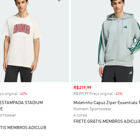
 desconto
Preço com desconto
R$219,99
ço original
-40%
Desconto
R$399,99 Preço original
-45%
Desconto
 ESTAMPADA STADIUM
Moletinho Capuz Zíper Essentials 
TE
Homem Sportswear
rtswear
4 cores
FRETE GRÁTIS MEMBROS ADICLU
TIS MEMBROS ADICLUB