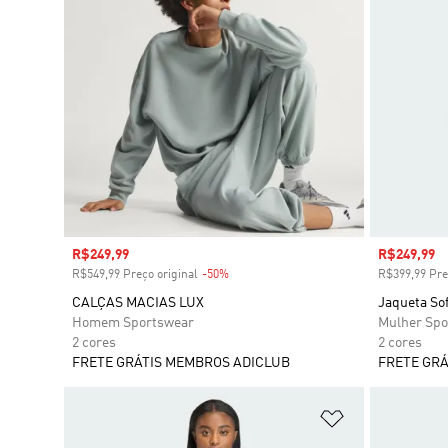
Preço com desconto
R$249,99
Preço com
R$249,99
R$549,99 Preço original
-50%
Desconto
R$399,99 Pre
CALÇAS MACIAS LUX
Jaqueta Sof
Homem Sportswear
Mulher Spo
2 cores
2 cores
FRETE GRÁTIS MEMBROS ADICLUB
FRETE GRÁ
Adicionar à Li