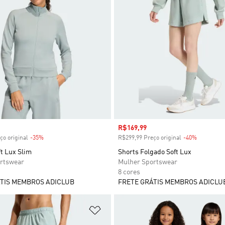
 desconto
Preço com desconto
R$169,99
ço original
-35%
Desconto
R$299,99 Preço original
-40%
Desconto
t Lux Slim
Shorts Folgado Soft Lux
rtswear
Mulher Sportswear
8 cores
TIS MEMBROS ADICLUB
FRETE GRÁTIS MEMBROS ADICLU
sta de Desejos
Adicionar à Lista de Desejos