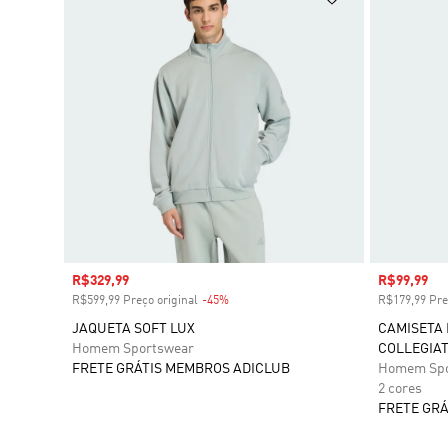
Preço com desconto
R$329,99
Preço com
R$99,99
R$599,99 Preço original
-45%
Desconto
R$179,99 Pre
JAQUETA SOFT LUX
CAMISETA
Homem Sportswear
COLLEGIA
FRETE GRÁTIS MEMBROS ADICLUB
Homem Spo
2 cores
FRETE GRÁ