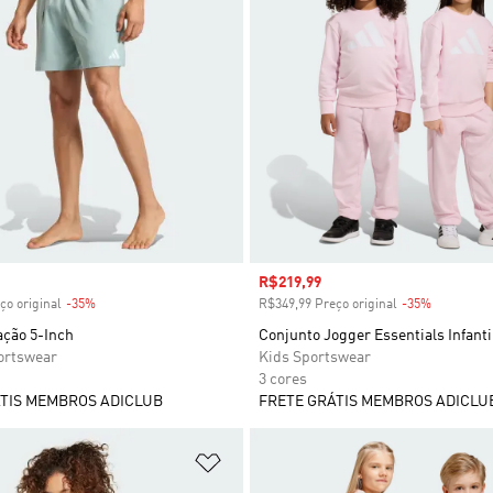
 desconto
Preço com desconto
R$219,99
ço original
-35%
Desconto
R$349,99 Preço original
-35%
Desconto
ação 5-Inch
Conjunto Jogger Essentials Infanti
rtswear
Kids Sportswear
3 cores
TIS MEMBROS ADICLUB
FRETE GRÁTIS MEMBROS ADICLU
sta de Desejos
Adicionar à Lista de Desejos