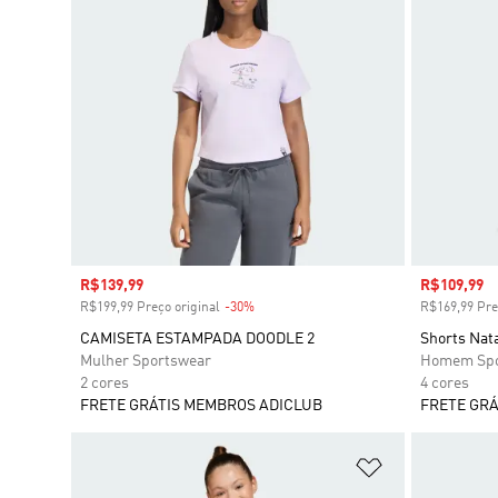
Preço com desconto
R$139,99
Preço com
R$109,99
R$199,99 Preço original
-30%
Desconto
R$169,99 Pre
CAMISETA ESTAMPADA DOODLE 2
Shorts Nat
Mulher Sportswear
Homem Spo
2 cores
4 cores
FRETE GRÁTIS MEMBROS ADICLUB
FRETE GRÁ
Adicionar à Li