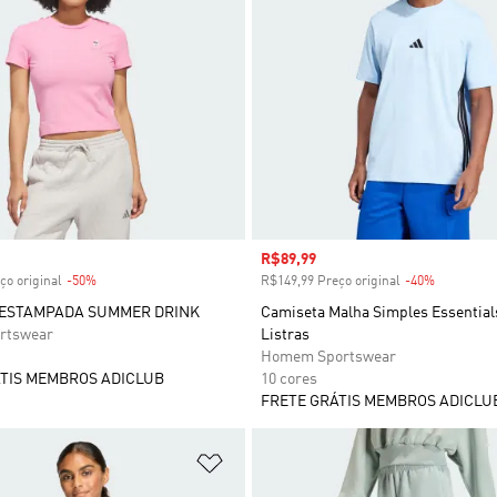
 desconto
Preço com desconto
R$89,99
ço original
-50%
Desconto
R$149,99 Preço original
-40%
Desconto
 ESTAMPADA SUMMER DRINK
Camiseta Malha Simples Essential
rtswear
Listras
Homem Sportswear
TIS MEMBROS ADICLUB
10 cores
FRETE GRÁTIS MEMBROS ADICLU
sta de Desejos
Adicionar à Lista de Desejos