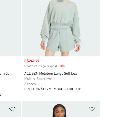
Preço com desconto
R$249,99
R$449,99 Preço original
-40%
Desconto
s Três
ALL SZN Moletom Largo Soft Lux
Mulher Sportswear
6 cores
FRETE GRÁTIS MEMBROS ADICLUB
B
Adicionar à Lista de Desejos
Adicionar à