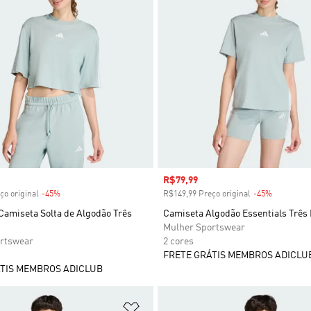
 desconto
Preço com desconto
R$79,99
ço original
-45%
Desconto
R$149,99 Preço original
-45%
Desconto
Camiseta Solta de Algodão Três
Camiseta Algodão Essentials Três 
Mulher Sportswear
rtswear
2 cores
FRETE GRÁTIS MEMBROS ADICLU
TIS MEMBROS ADICLUB
sta de Desejos
Adicionar à Lista de Desejos