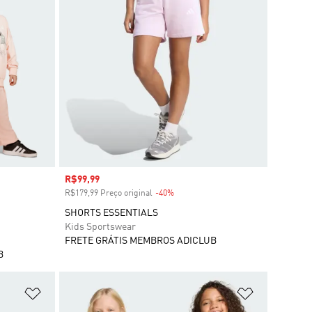
Preço com desconto
R$99,99
R$179,99 Preço original
-40%
Desconto
SHORTS ESSENTIALS
Kids Sportswear
FRETE GRÁTIS MEMBROS ADICLUB
B
Adicionar à Lista de Desejos
Adicionar à