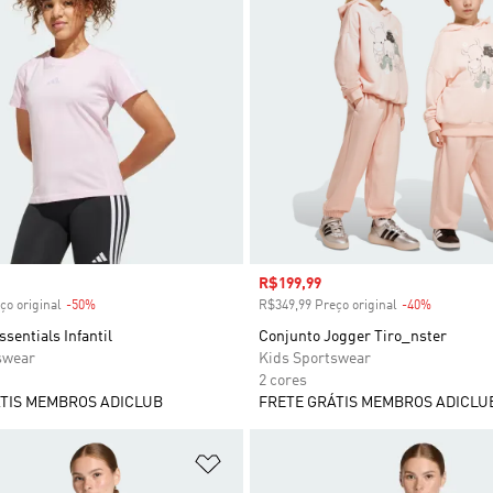
 desconto
Preço com desconto
R$199,99
ço original
-50%
Desconto
R$349,99 Preço original
-40%
Desconto
sentials Infantil
Conjunto Jogger Tiro_nster
swear
Kids Sportswear
2 cores
TIS MEMBROS ADICLUB
FRETE GRÁTIS MEMBROS ADICLU
sta de Desejos
Adicionar à Lista de Desejos