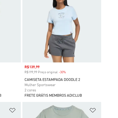
Preço com desconto
R$139,99
R$199,99 Preço original
-30%
Desconto
CAMISETA ESTAMPADA DOODLE 2
Mulher Sportswear
2 cores
B
FRETE GRÁTIS MEMBROS ADICLUB
Adicionar à Lista de Desejos
Adicionar à