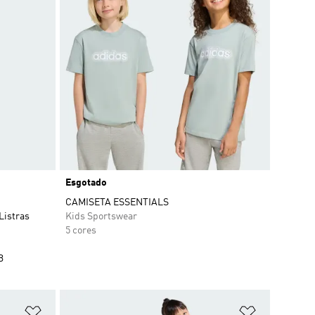
Esgotado
CAMISETA ESSENTIALS
Listras
Kids Sportswear
5 cores
B
Adicionar à Lista de Desejos
Adicionar à