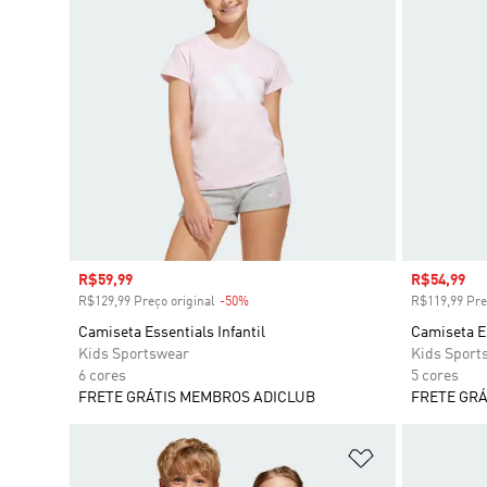
Preço com desconto
R$59,99
Preço com
R$54,99
R$129,99 Preço original
-50%
Desconto
R$119,99 Pre
Camiseta Essentials Infantil
Camiseta Es
Kids Sportswear
Kids Sport
6 cores
5 cores
FRETE GRÁTIS MEMBROS ADICLUB
FRETE GRÁ
Adicionar à Li