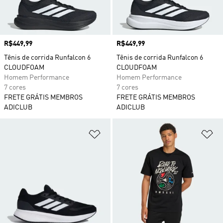
Preço
R$449,99
Preço
R$449,99
Tênis de corrida Runfalcon 6
Tênis de corrida Runfalcon 6
CLOUDFOAM
CLOUDFOAM
Homem Performance
Homem Performance
7 cores
7 cores
FRETE GRÁTIS MEMBROS
FRETE GRÁTIS MEMBROS
ADICLUB
ADICLUB
Adicionar à Lista de Desejos
Ad