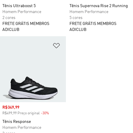
Tênis Ultraboost 5
Tênis Supernova Rise 2 Running
Homem Performance
Homem Performance
2 cores
5 cores
FRETE GRÁTIS MEMBROS
FRETE GRÁTIS MEMBROS
ADICLUB
ADICLUB
Adicionar à Lista de Desejos
Preço com desconto
R$349,99
R$499,99 Preço original
-30%
Desconto
Tênis Response
Homem Performance