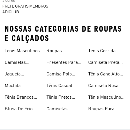
3 cores
FRETE GRÁTIS MEMBROS
ADICLUB
NOSSAS CATEGORIAS DE ROUPAS
E CALÇADOS
Tênis Masculinos
Roupas
Tênis Corrida
Masculinas
Masculinas
Masculino
Camisetas
Presentes Para
Camiseta Preta
Masculinas
Homens
Masculina
Jaqueta
Camisa Polo
Tênis Cano Alto
Masculina
Masculina
Masculino
Mochila
Tênis Casual
Camiseta Rosa
Masculina
Masculino
Masculina
Tênis Brancos
Tênis Pretos
Tênis Masculino
Masculinos
Masculinos
Em Promoção
Blusa De Frio
Camisetas
Roupas Para
Masculina
Brancas
Academia
Masculina