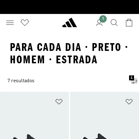
1
PARA CADA DIA · PRETO ·
HOMEM · ESTRADA
4
7 resultados
Adicionar à Lista de Desejos
Ad