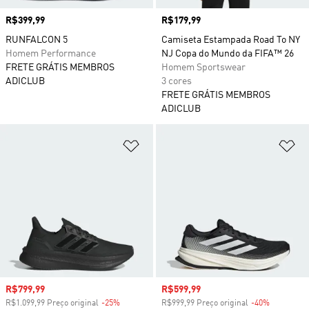
Preço
R$399,99
Preço
R$179,99
RUNFALCON 5
Camiseta Estampada Road To NY
Homem Performance
NJ Copa do Mundo da FIFA™ 26
FRETE GRÁTIS MEMBROS
Homem Sportswear
ADICLUB
3 cores
FRETE GRÁTIS MEMBROS
ADICLUB
Adicionar à Lista de Desejos
Ad
Preço com desconto
R$799,99
Preço com desconto
R$599,99
R$1.099,99 Preço original
-25%
Desconto
R$999,99 Preço original
-40%
Desconto