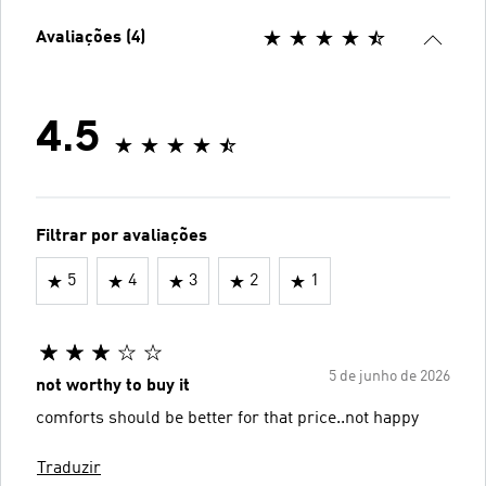
Avaliações (4)
4.5
Filtrar por avaliações
5
4
3
2
1
5 de junho de 2026
not worthy to buy it
comforts should be better for that price..not happy
Traduzir