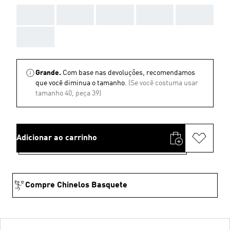
AAA
AAA
AAA
AAA
AAA
AAA
Grande.
Com base nas devoluções, recomendamos
que você diminua o tamanho.
(Se você costuma usar
tamanho 40, peça 39)
Adicionar ao carrinho
Compre Chinelos Basquete