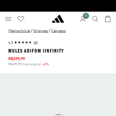
1
/
/
Página Inicial
Originals
Calçados
4.5
(4)
MULES ADIFOM IINFINITY
Preço com desconto
R$299,99
R$499,99 Preço original
-40%
Desconto