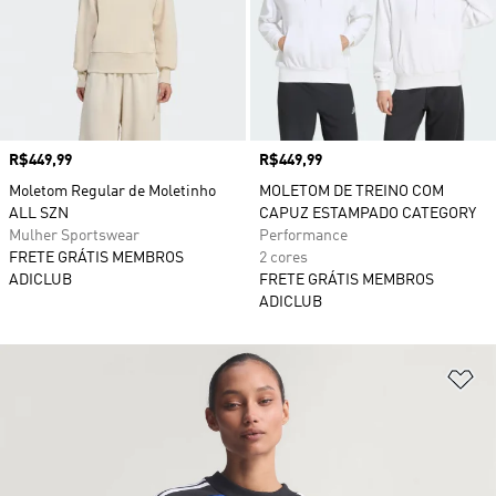
Preço
R$449,99
Preço
R$449,99
Moletom Regular de Moletinho
MOLETOM DE TREINO COM
ALL SZN
CAPUZ ESTAMPADO CATEGORY
Mulher Sportswear
Performance
FRETE GRÁTIS MEMBROS
2 cores
ADICLUB
FRETE GRÁTIS MEMBROS
ADICLUB
Ad