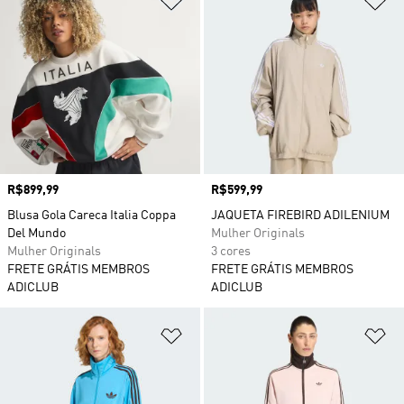
Preço
R$899,99
Preço
R$599,99
Blusa Gola Careca Italia Coppa
JAQUETA FIREBIRD ADILENIUM
Del Mundo
Mulher Originals
Mulher Originals
3 cores
FRETE GRÁTIS MEMBROS
FRETE GRÁTIS MEMBROS
ADICLUB
ADICLUB
Adicionar à Lista de Desejos
Ad