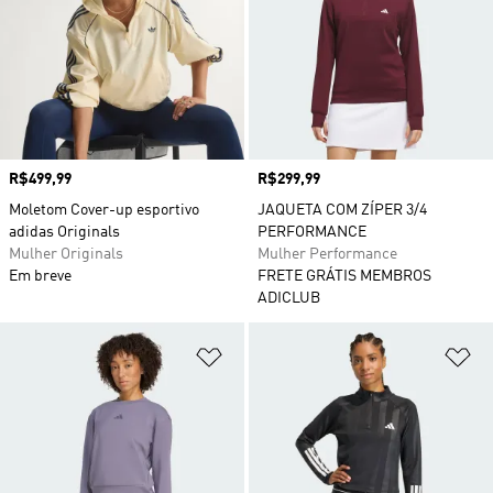
Preço
R$499,99
Preço
R$299,99
Moletom Cover-up esportivo
JAQUETA COM ZÍPER 3/4
adidas Originals
PERFORMANCE
Mulher Originals
Mulher Performance
Em breve
FRETE GRÁTIS MEMBROS
ADICLUB
Adicionar à Lista de Desejos
Ad