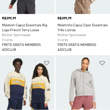
Preço
R$399,99
Preço
R$399,99
Moletom Capuz Essentials Big
Moletinho Capuz Zíper Essentials
Logo French Terry Loose
Três Listras
Mulher Sportswear
Mulher Sportswear
5 cores
3 cores
FRETE GRÁTIS MEMBROS
FRETE GRÁTIS MEMBROS
ADICLUB
ADICLUB
Adicionar à Lista de Desejos
Ad