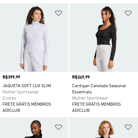
Adicionar à Lista de Desejos
Ad
Preço
R$399,99
Preço
R$249,99
JAQUETA SOFT LUX SLIM
Cardigan Canelado Seasonal
Mulher Sportswear
Essentials
2 cores
Mulher Sportswear
FRETE GRÁTIS MEMBROS
FRETE GRÁTIS MEMBROS
ADICLUB
ADICLUB
Adicionar à Lista de Desejos
Ad