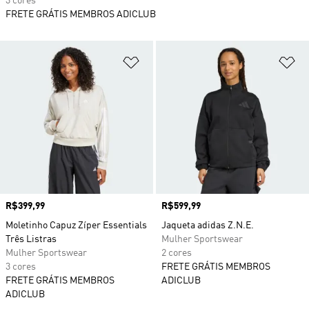
3 cores
FRETE GRÁTIS MEMBROS ADICLUB
Adicionar à Lista de Desejos
Ad
Preço
R$399,99
Preço
R$599,99
Moletinho Capuz Zíper Essentials
Jaqueta adidas Z.N.E.
Três Listras
Mulher Sportswear
Mulher Sportswear
2 cores
3 cores
FRETE GRÁTIS MEMBROS
FRETE GRÁTIS MEMBROS
ADICLUB
ADICLUB