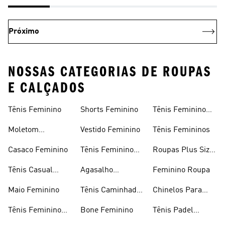
Próximo
NOSSAS CATEGORIAS DE ROUPAS
E CALÇADOS
Tênis Feminino
Shorts Feminino
Tênis Feminino
Em Promoção
Moletom
Vestido Feminino
Tênis Femininos
Feminino
Casaco Feminino
Tênis Feminino
Roupas Plus Size
Preto
Feminino
Tênis Casual
Agasalho
Feminino Roupa
Feminino
Feminino
Maio Feminino
Tênis Caminhada
Chinelos Para
Feminino
Meninas
Tênis Feminino
Bone Feminino
Tênis Padel
Branco
Feminino