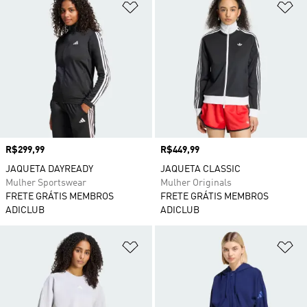
Adicionar à Lista de Desejos
Ad
Preço
R$299,99
Preço
R$449,99
JAQUETA DAYREADY
JAQUETA CLASSIC
Mulher Sportswear
Mulher Originals
FRETE GRÁTIS MEMBROS
FRETE GRÁTIS MEMBROS
ADICLUB
ADICLUB
Adicionar à Lista de Desejos
Ad