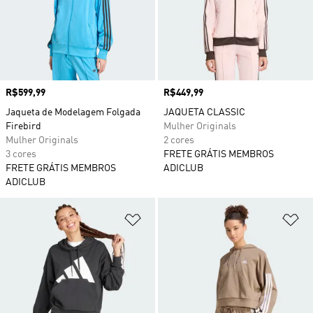
Preço
R$599,99
Preço
R$449,99
Jaqueta de Modelagem Folgada
JAQUETA CLASSIC
Firebird
Mulher Originals
Mulher Originals
2 cores
3 cores
FRETE GRÁTIS MEMBROS
FRETE GRÁTIS MEMBROS
ADICLUB
ADICLUB
Adicionar à Lista de Desejos
Ad