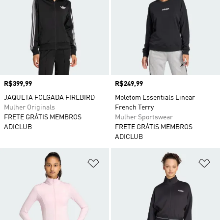
Preço
R$399,99
Preço
R$249,99
JAQUETA FOLGADA FIREBIRD
Moletom Essentials Linear
Mulher Originals
French Terry
FRETE GRÁTIS MEMBROS
Mulher Sportswear
ADICLUB
FRETE GRÁTIS MEMBROS
ADICLUB
Adicionar à Lista de Desejos
Ad