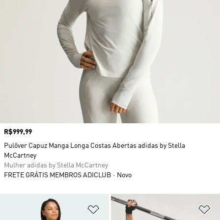
Preço
R$999,99
Pulôver Capuz Manga Longa Costas Abertas adidas by Stella
McCartney
Mulher adidas by Stella McCartney
FRETE GRÁTIS MEMBROS ADICLUB
Novo
Adicionar à Lista de Desejos
Ad