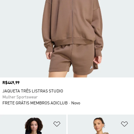
Preço
R$449,99
JAQUETA TRÊS LISTRAS STUDIO
Mulher Sportswear
FRETE GRÁTIS MEMBROS ADICLUB
Novo
Adicionar à Lista de Desejos
Ad