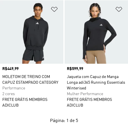
Adicionar à Lista de Desejos
Ad
Preço
R$449,99
Preço
R$599,99
MOLETOM DE TREINO COM
Jaqueta com Capuz de Manga
CAPUZ ESTAMPADO CATEGORY
Longa adi365 Running Essentials
Performance
Winterised
2 cores
Mulher Performance
FRETE GRÁTIS MEMBROS
FRETE GRÁTIS MEMBROS
ADICLUB
ADICLUB
Página: 1 de 5