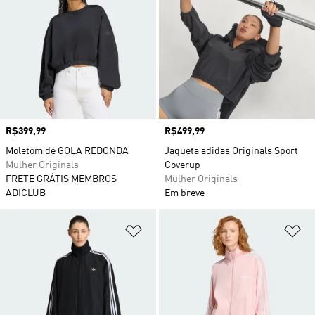
Preço
R$399,99
Preço
R$499,99
Moletom de GOLA REDONDA
Jaqueta adidas Originals Sport
Mulher Originals
Coverup
FRETE GRÁTIS MEMBROS
Mulher Originals
ADICLUB
Em breve
Adicionar à Lista de Desejos
Ad