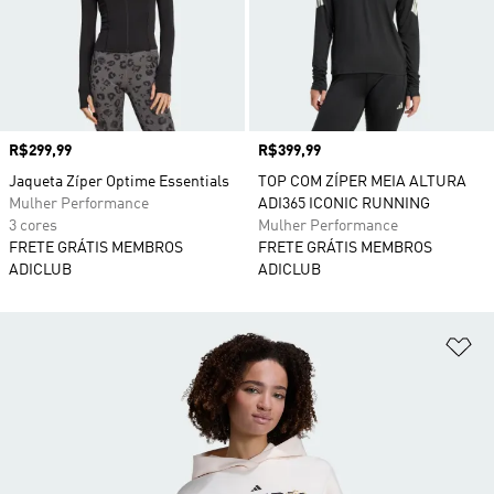
Preço
R$299,99
Preço
R$399,99
Jaqueta Zíper Optime Essentials
TOP COM ZÍPER MEIA ALTURA
Mulher Performance
ADI365 ICONIC RUNNING
3 cores
Mulher Performance
FRETE GRÁTIS MEMBROS
FRETE GRÁTIS MEMBROS
ADICLUB
ADICLUB
Ad