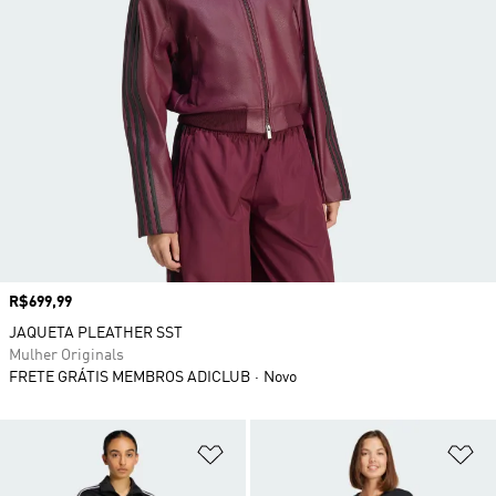
Preço
R$699,99
JAQUETA PLEATHER SST
Mulher Originals
FRETE GRÁTIS MEMBROS ADICLUB
Novo
Adicionar à Lista de Desejos
Ad