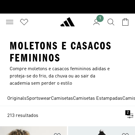
1
MOLETONS E CASACOS
FEMININOS
Compre moletons e casacos femininos adidas e
proteja-se do frio, da chuva ou ao sair da
academia sem perder o estilo
Originals
Sportswear
Camisetas
Camisetas Estampadas
Camis
2
213 resultados
Adicionar à Lista de Desejos
Ad