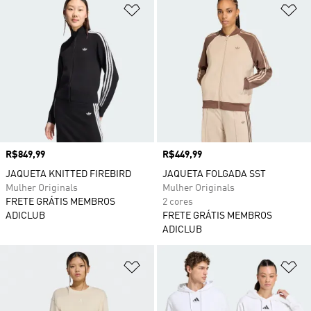
Adicionar à Lista de Desejos
Ad
Preço
R$849,99
Preço
R$449,99
JAQUETA KNITTED FIREBIRD
JAQUETA FOLGADA SST
Mulher Originals
Mulher Originals
FRETE GRÁTIS MEMBROS
2 cores
ADICLUB
FRETE GRÁTIS MEMBROS
ADICLUB
Adicionar à Lista de Desejos
Ad