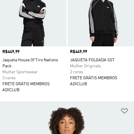
Preço
R$449,99
Preço
R$449,99
Jaqueta House Of Tiro Nations
JAQUETA FOLGADA SST
Pack
Mulher Originals
Mulher Sportswear
2 cores
3 cores
FRETE GRÁTIS MEMBROS
FRETE GRÁTIS MEMBROS
ADICLUB
ADICLUB
Ad