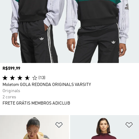
Preço
R$599,99
(13)
Moletom GOLA REDONDA ORIGINALS VARSITY
Originals
2 cores
FRETE GRÁTIS MEMBROS ADICLUB
Adicionar à Lista de Desejos
Ad