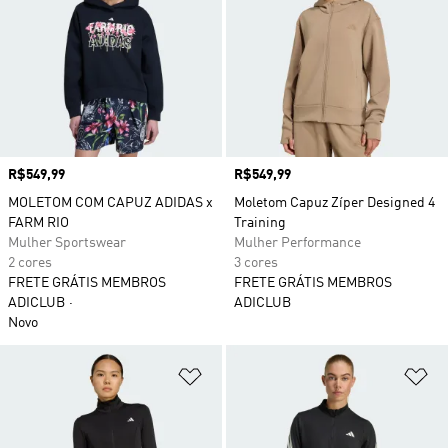
Preço
R$549,99
Preço
R$549,99
MOLETOM COM CAPUZ ADIDAS x
Moletom Capuz Zíper Designed 4
FARM RIO
Training
Mulher Sportswear
Mulher Performance
2 cores
3 cores
FRETE GRÁTIS MEMBROS
FRETE GRÁTIS MEMBROS
ADICLUB
ADICLUB
Novo
Adicionar à Lista de Desejos
Ad