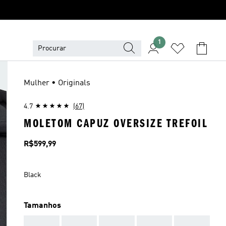
1
Mulher • Originals
4.7
(67)
MOLETOM CAPUZ OVERSIZE TREFOIL
Preço
R$599,99
Black
Tamanhos
AAA
AAA
AAA
AAA
AAA