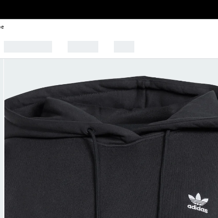
be
🩰 Tendências
Esportes
Outlet