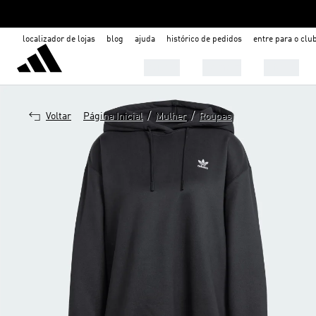
localizador de lojas
blog
ajuda
histórico de pedidos
entre para o clu
Mulher
Homem
Infantil
/
/
Voltar
Página Inicial
Mulher
Roupas