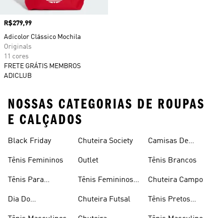
Preço
R$279,99
Adicolor Clássico Mochila
Originals
11 cores
FRETE GRÁTIS MEMBROS
ADICLUB
NOSSAS CATEGORIAS DE ROUPAS
E CALÇADOS
Black Friday
Chuteira Society
Camisas De
Times
Tênis Femininos
Outlet
Tênis Brancos
Tênis Para
Tênis Femininos
Chuteira Campo
Caminhada
Brancos
Dia Do
Chuteira Futsal
Tênis Pretos
Consumidor
Femininos