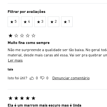
Filtrar por avaliações
5
4
3
2
1
Muito fina como sempre
Não me surpreende a qualidade ser tão baixa. No geral to
material, desde mais caras até essa. Vai ser pra quebrar u
Ler mais
tais
Isto foi útil?
0
0
Denunciar comentário
Ela é um marrom mais escuro mas é linda