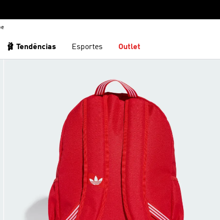
be
🩰 Tendências
Esportes
Outlet