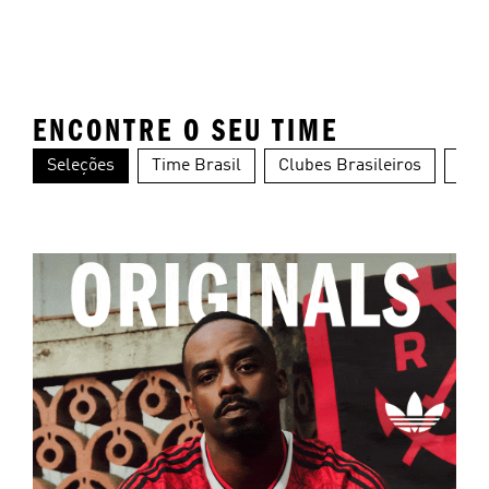
ENCONTRE O SEU TIME
Seleções
Time Brasil
Clubes Brasileiros
Clu
Alemanha
Argentina
Es