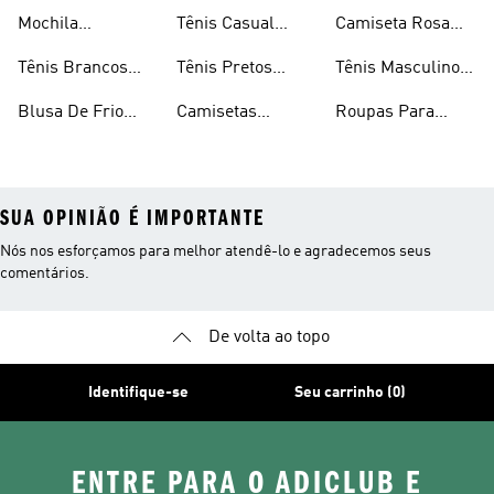
Masculina
Masculina
Masculino
Mochila
Tênis Casual
Camiseta Rosa
Masculina
Masculino
Masculina
Tênis Brancos
Tênis Pretos
Tênis Masculino
Masculinos
Masculinos
Em Promoção
Blusa De Frio
Camisetas
Roupas Para
Masculina
Brancas
Academia
Masculina
SUA OPINIÃO É IMPORTANTE
Nós nos esforçamos para melhor atendê-lo e agradecemos seus
comentários.
De volta ao topo
Identifique-se
Seu carrinho (0)
ENTRE PARA O ADICLUB E