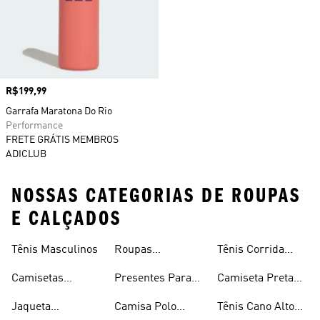
Preço
R$199,99
Garrafa Maratona Do Rio
Performance
FRETE GRÁTIS MEMBROS
ADICLUB
NOSSAS CATEGORIAS DE ROUPAS
E CALÇADOS
Tênis Masculinos
Roupas
Tênis Corrida
Masculinas
Masculinas
Masculino
Camisetas
Presentes Para
Camiseta Preta
Masculinas
Homens
Masculina
Jaqueta
Camisa Polo
Tênis Cano Alto