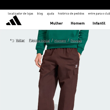
localizador de lojas
blog
ajuda
histórico de pedidos
entre para o clu
Mulher
Homem
Infantil
/
/
Voltar
Página Inicial
Homem
Roupas