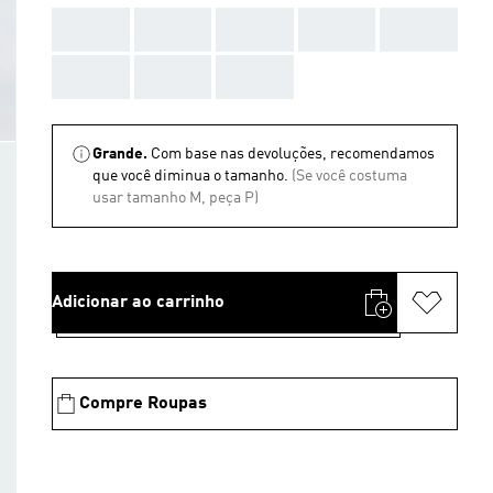
AAA
AAA
AAA
AAA
AAA
AAA
AAA
AAA
Grande.
Com base nas devoluções, recomendamos
que você diminua o tamanho.
(Se você costuma
usar tamanho M, peça P)
Adicionar ao carrinho
Compre Roupas