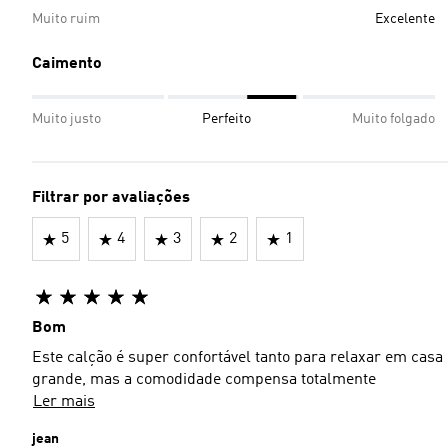
Muito ruim
Excelente
Caimento
Muito justo
Perfeito
Muito folgado
Filtrar por avaliações
5
4
3
2
1
Bom
Este calção é super confortável tanto para relaxar em cas
grande, mas a comodidade compensa totalmente
Ler mais
jean