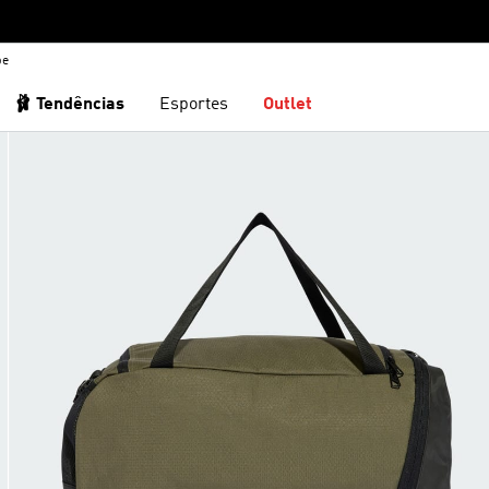
be
🩰 Tendências
Esportes
Outlet