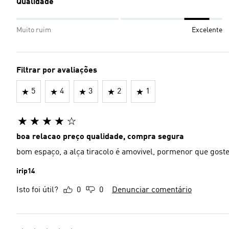
Qualidade
Muito ruim
Excelente
Filtrar por avaliações
5
4
3
2
1
boa relacao preço qualidade, compra segura
bom espaço, a alça tiracolo é amovivel, pormenor que goste
irip14
Isto foi útil?
0
0
Denunciar comentário