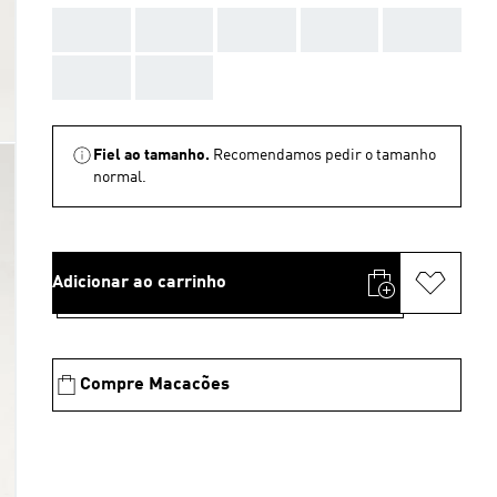
AAA
AAA
AAA
AAA
AAA
AAA
AAA
Fiel ao tamanho.
Recomendamos pedir o tamanho
normal.
Adicionar ao carrinho
Compre Macacões