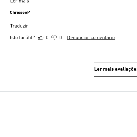
Ler mais
ChrisseeP
Traduzir
Isto foi útil?
0
0
Denunciar comentário
Ler mais avaliaçõe