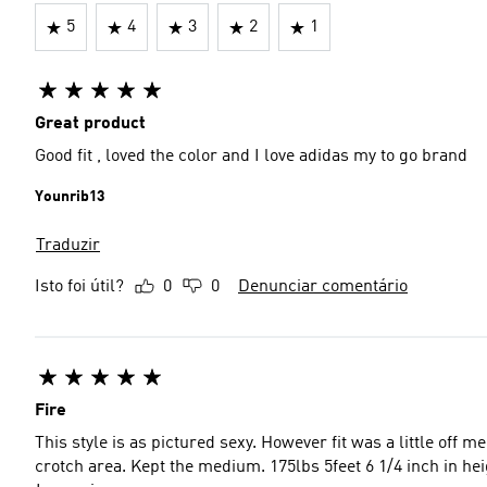
5
4
3
2
1
Great product
Good fit , loved the color and I love adidas my to go brand
Younrib13
Traduzir
Isto foi útil?
0
0
Denunciar comentário
Fire
This style is as pictured sexy. However fit was a little off 
crotch area. Kept the medium. 175lbs 5feet 6 1/4 inch in he