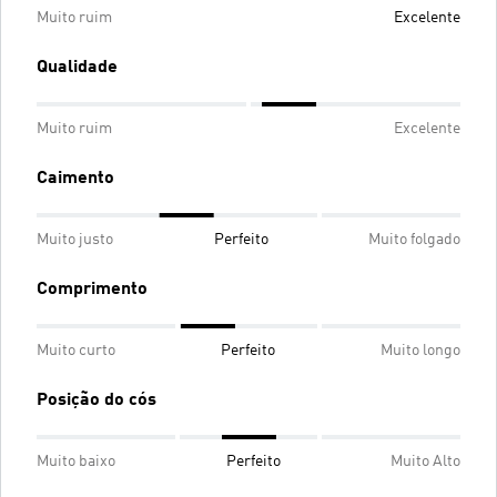
Muito ruim
Excelente
Qualidade
Muito ruim
Excelente
Caimento
Muito justo
Perfeito
Muito folgado
Comprimento
Muito curto
Perfeito
Muito longo
Posição do cós
Muito baixo
Perfeito
Muito Alto