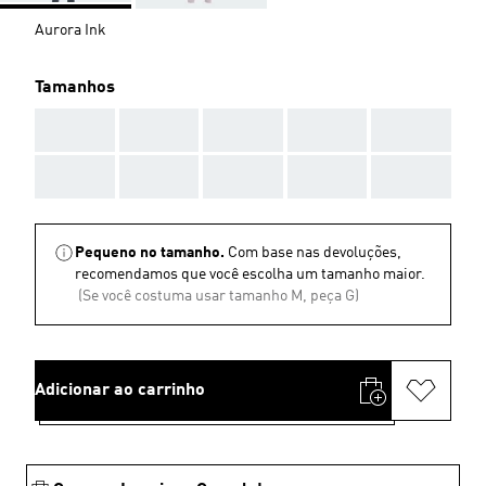
Aurora Ink
Tamanhos
AAA
AAA
AAA
AAA
AAA
AAA
AAA
AAA
AAA
AAA
Pequeno no tamanho.
Com base nas devoluções,
recomendamos que você escolha um tamanho maior.
(Se você costuma usar tamanho M, peça G)
Adicionar ao carrinho