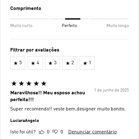
Comprimento
Muito curto
Perfeito
Muito longo
Filtrar por avaliações
5
4
3
2
1
1 de junho de 2025
Maravilhosa!! Meu esposo achou
perfeita!!!
Super recomendo!! veste bem,designer muito bonito.
LuciaraAngelo
Isto foi útil?
0
0
Denunciar comentário