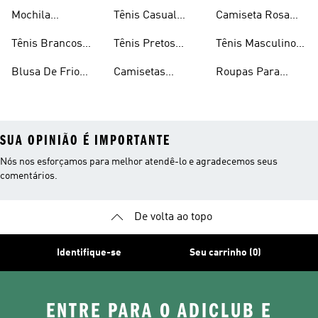
Masculina
Masculina
Masculino
Mochila
Tênis Casual
Camiseta Rosa
Masculina
Masculino
Masculina
Tênis Brancos
Tênis Pretos
Tênis Masculino
Masculinos
Masculinos
Em Promoção
Blusa De Frio
Camisetas
Roupas Para
Masculina
Brancas
Academia
Masculina
SUA OPINIÃO É IMPORTANTE
Nós nos esforçamos para melhor atendê-lo e agradecemos seus
comentários.
De volta ao topo
Identifique-se
Seu carrinho (0)
ENTRE PARA O ADICLUB E