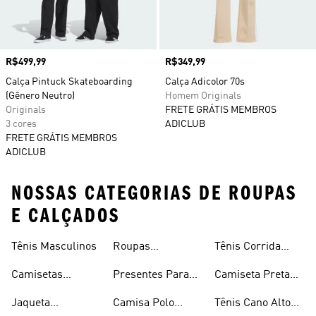
Preço
R$499,99
Preço
R$349,99
Calça Pintuck Skateboarding
Calça Adicolor 70s
(Gênero Neutro)
Homem Originals
Originals
FRETE GRÁTIS MEMBROS
3 cores
ADICLUB
FRETE GRÁTIS MEMBROS
ADICLUB
NOSSAS CATEGORIAS DE ROUPAS
E CALÇADOS
Tênis Masculinos
Roupas
Tênis Corrida
Masculinas
Masculinas
Masculino
Camisetas
Presentes Para
Camiseta Preta
Masculinas
Homens
Masculina
Jaqueta
Camisa Polo
Tênis Cano Alto