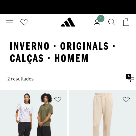
1
INVERNO · ORIGINALS ·
CALÇAS · HOMEM
4
2 resultados
Adicionar à Lista de Desejos
Ad