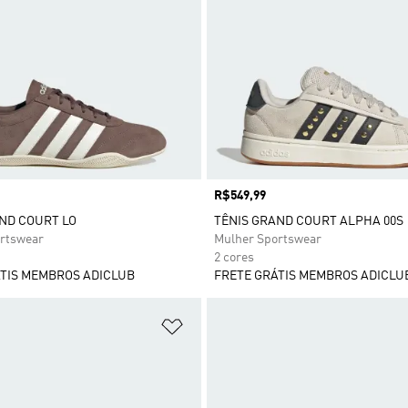
Preço
R$549,99
ND COURT LO
TÊNIS GRAND COURT ALPHA 00S
rtswear
Mulher Sportswear
2 cores
TIS MEMBROS ADICLUB
FRETE GRÁTIS MEMBROS ADICLU
sta de Desejos
Adicionar à Lista de Desejos