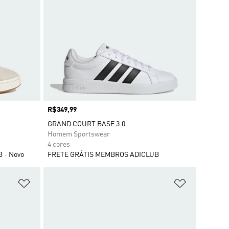
Preço
R$349,99
GRAND COURT BASE 3.0
Homem Sportswear
4 cores
B
Novo
FRETE GRÁTIS MEMBROS ADICLUB
Adicionar à Lista de Desejos
Adicionar à