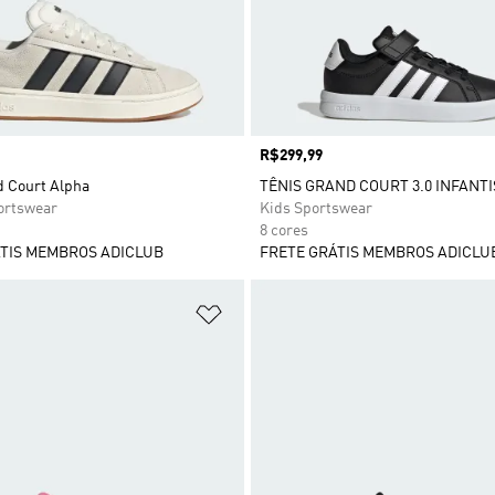
Preço
R$299,99
d Court Alpha
TÊNIS GRAND COURT 3.0 INFANTI
rtswear
Kids Sportswear
8 cores
TIS MEMBROS ADICLUB
FRETE GRÁTIS MEMBROS ADICLU
sta de Desejos
Adicionar à Lista de Desejos