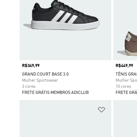
Preço
R$349,99
Preço
R$449,99
GRAND COURT BASE 3.0
TÊNIS GRA
Mulher Sportswear
Mulher Spo
3 cores
10 cores
FRETE GRÁTIS MEMBROS ADICLUB
FRETE GRÁ
Adicionar à Li