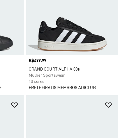
Preço
R$499,99
GRAND COURT ALPHA 00s
Mulher Sportswear
10 cores
B
FRETE GRÁTIS MEMBROS ADICLUB
Adicionar à Lista de Desejos
Adicionar à