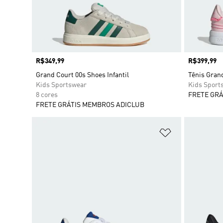
Preço
R$349,99
Preço
R$399,99
Grand Court 00s Shoes Infantil
Tênis Grand
Kids Sportswear
Kids Sport
8 cores
FRETE GRÁ
FRETE GRÁTIS MEMBROS ADICLUB
Adicionar à Li