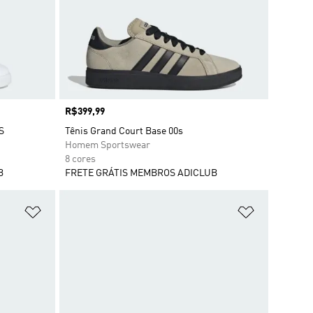
Preço
R$399,99
S
Tênis Grand Court Base 00s
Homem Sportswear
8 cores
B
FRETE GRÁTIS MEMBROS ADICLUB
Adicionar à Lista de Desejos
Adicionar à