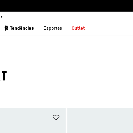
be
🩰 Tendências
Esportes
Outlet
RT
sta de Desejos
Adicionar à Lista de Desejos