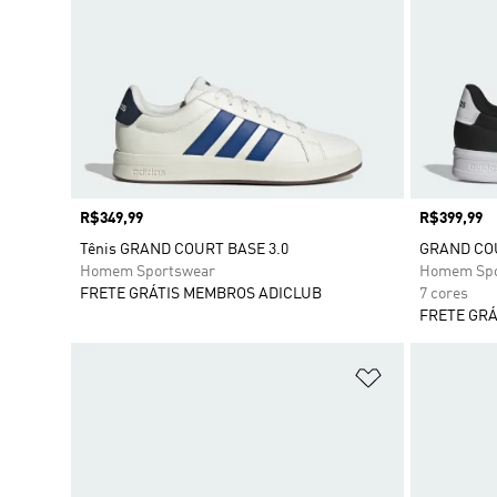
Preço
R$349,99
Preço
R$399,99
Tênis GRAND COURT BASE 3.0
GRAND COU
Homem Sportswear
Homem Spo
FRETE GRÁTIS MEMBROS ADICLUB
7 cores
FRETE GRÁ
Adicionar à Li