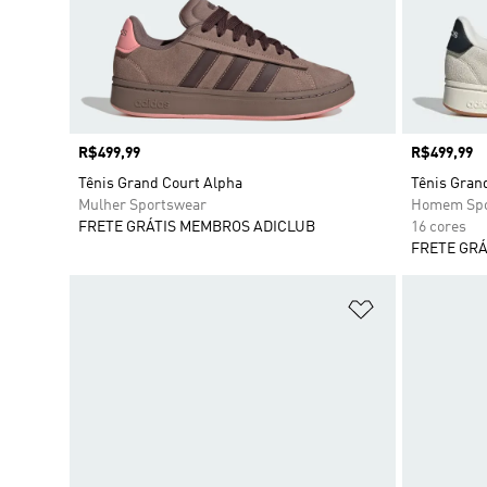
Preço
R$499,99
Preço
R$499,99
Tênis Grand Court Alpha
Tênis Gran
Mulher Sportswear
Homem Spo
FRETE GRÁTIS MEMBROS ADICLUB
16 cores
FRETE GRÁ
Adicionar à Li