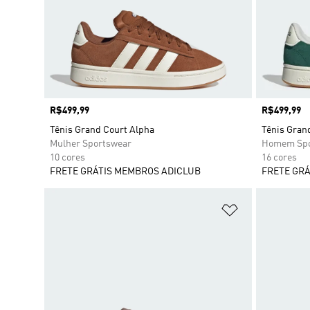
Preço
R$499,99
Preço
R$499,99
Tênis Grand Court Alpha
Tênis Gran
Mulher Sportswear
Homem Spo
10 cores
16 cores
FRETE GRÁTIS MEMBROS ADICLUB
FRETE GRÁ
Adicionar à Li