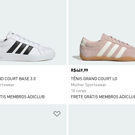
Preço
R$449,99
ND COURT BASE 3.0
TÊNIS GRAND COURT LO
rtswear
Mulher Sportswear
10 cores
TIS MEMBROS ADICLUB
FRETE GRÁTIS MEMBROS ADICLU
sta de Desejos
Adicionar à Lista de Desejos