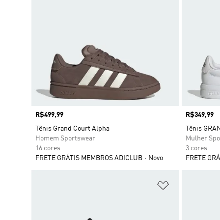
Preço
R$499,99
Preço
R$349,99
Tênis Grand Court Alpha
Tênis GRA
Homem Sportswear
Mulher Spo
16 cores
3 cores
FRETE GRÁTIS MEMBROS ADICLUB
Novo
FRETE GRÁ
Adicionar à Li