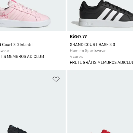
Preço
R$349,99
 Court 3.0 Infantil
GRAND COURT BASE 3.0
swear
Homem Sportswear
TIS MEMBROS ADICLUB
4 cores
FRETE GRÁTIS MEMBROS ADICLU
sta de Desejos
Adicionar à Lista de Desejos