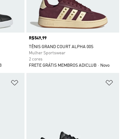
Preço
R$549,99
TÊNIS GRAND COURT ALPHA 00S
Mulher Sportswear
2 cores
B
FRETE GRÁTIS MEMBROS ADICLUB
Novo
Adicionar à Lista de Desejos
Adicionar à