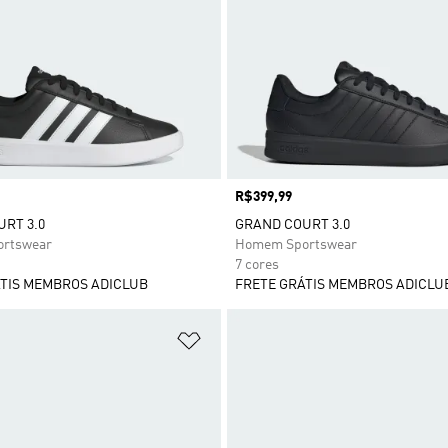
Preço
R$399,99
RT 3.0
GRAND COURT 3.0
rtswear
Homem Sportswear
7 cores
TIS MEMBROS ADICLUB
FRETE GRÁTIS MEMBROS ADICLU
sta de Desejos
Adicionar à Lista de Desejos