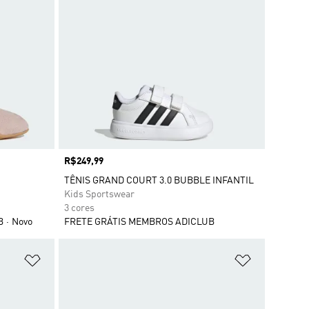
Preço
R$249,99
TÊNIS GRAND COURT 3.0 BUBBLE INFANTIL
Kids Sportswear
3 cores
B
Novo
FRETE GRÁTIS MEMBROS ADICLUB
Adicionar à Lista de Desejos
Adicionar à