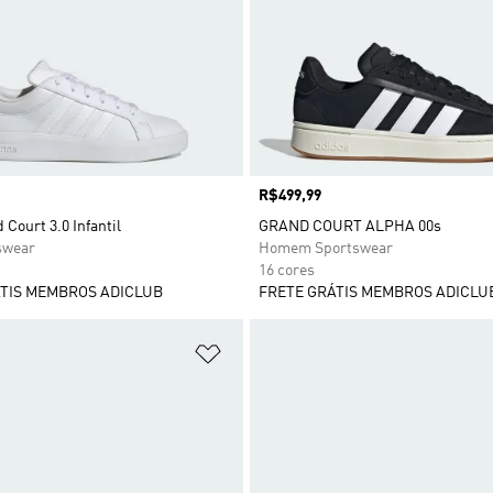
Preço
R$499,99
 Court 3.0 Infantil
GRAND COURT ALPHA 00s
swear
Homem Sportswear
16 cores
TIS MEMBROS ADICLUB
FRETE GRÁTIS MEMBROS ADICLU
sta de Desejos
Adicionar à Lista de Desejos