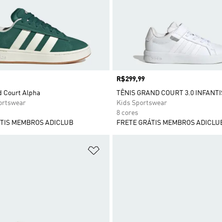
Preço
R$299,99
d Court Alpha
TÊNIS GRAND COURT 3.0 INFANTI
rtswear
Kids Sportswear
8 cores
TIS MEMBROS ADICLUB
FRETE GRÁTIS MEMBROS ADICLU
sta de Desejos
Adicionar à Lista de Desejos