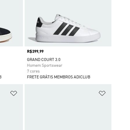
Preço
R$399,99
GRAND COURT 3.0
Homem Sportswear
7 cores
B
FRETE GRÁTIS MEMBROS ADICLUB
Adicionar à Lista de Desejos
Adicionar à