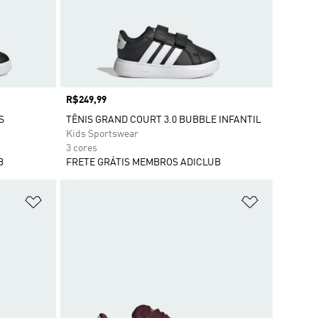
Preço
R$249,99
S
TÊNIS GRAND COURT 3.0 BUBBLE INFANTIL
Kids Sportswear
3 cores
B
FRETE GRÁTIS MEMBROS ADICLUB
Adicionar à Lista de Desejos
Adicionar à