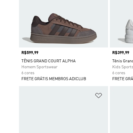
Preço
R$599,99
Preço
R$399,99
TÊNIS GRAND COURT ALPHA
Tênis Grand
Homem Sportswear
Kids Sport
6 cores
6 cores
FRETE GRÁTIS MEMBROS ADICLUB
FRETE GRÁ
Adicionar à Li