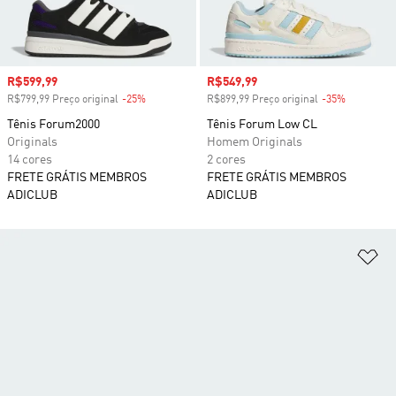
Preço com desconto
R$599,99
Preço com desconto
R$549,99
R$799,99 Preço original
-25%
Desconto
R$899,99 Preço original
-35%
Desconto
Tênis Forum2000
Tênis Forum Low CL
Originals
Homem Originals
14 cores
2 cores
FRETE GRÁTIS MEMBROS
FRETE GRÁTIS MEMBROS
ADICLUB
ADICLUB
Ad