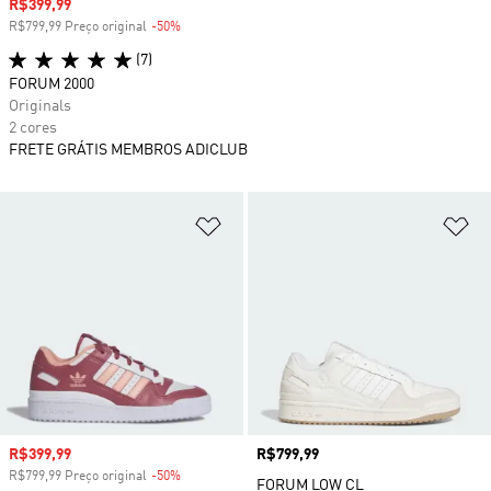
Preço com desconto
R$399,99
R$799,99 Preço original
-50%
Desconto
(7)
FORUM 2000
Originals
2 cores
FRETE GRÁTIS MEMBROS ADICLUB
Adicionar à Lista de Desejos
Ad
Preço com desconto
R$399,99
Preço
R$799,99
R$799,99 Preço original
-50%
Desconto
FORUM LOW CL