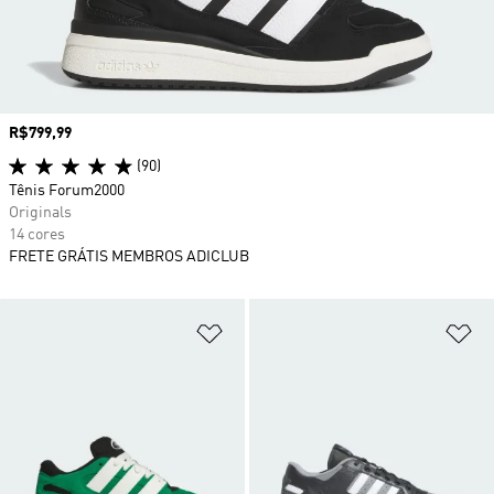
Preço
R$799,99
(90)
Tênis Forum2000
Originals
14 cores
FRETE GRÁTIS MEMBROS ADICLUB
Adicionar à Lista de Desejos
Ad