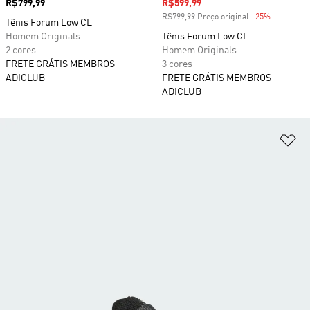
Preço
R$799,99
Preço com desconto
R$599,99
R$799,99 Preço original
-25%
Desconto
Tênis Forum Low CL
Homem Originals
Tênis Forum Low CL
2 cores
Homem Originals
FRETE GRÁTIS MEMBROS
3 cores
ADICLUB
FRETE GRÁTIS MEMBROS
ADICLUB
Ad