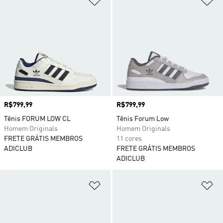
Preço
R$799,99
Preço
R$799,99
Tênis FORUM LOW CL
Tênis Forum Low
Homem Originals
Homem Originals
FRETE GRÁTIS MEMBROS
11 cores
ADICLUB
FRETE GRÁTIS MEMBROS
ADICLUB
Adicionar à Lista de Desejos
Ad