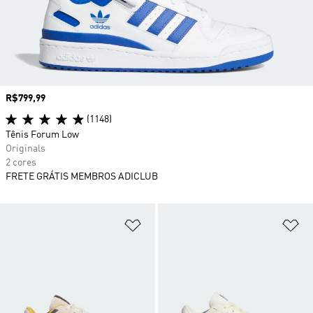
Preço
R$799,99
(1148)
Tênis Forum Low
Originals
2 cores
FRETE GRÁTIS MEMBROS ADICLUB
Adicionar à Lista de Desejos
Ad