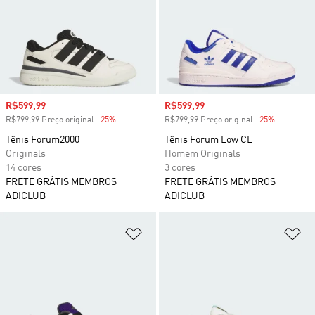
Preço com desconto
R$599,99
Preço com desconto
R$599,99
R$799,99 Preço original
-25%
Desconto
R$799,99 Preço original
-25%
Desconto
Tênis Forum2000
Tênis Forum Low CL
Originals
Homem Originals
14 cores
3 cores
FRETE GRÁTIS MEMBROS
FRETE GRÁTIS MEMBROS
ADICLUB
ADICLUB
Adicionar à Lista de Desejos
Ad