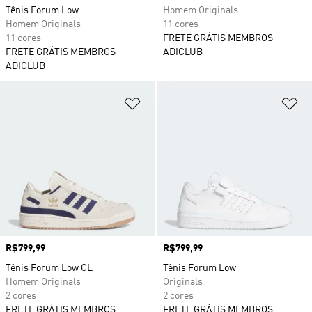
Tênis Forum Low
Homem Originals
Homem Originals
11 cores
11 cores
FRETE GRÁTIS MEMBROS
FRETE GRÁTIS MEMBROS
ADICLUB
ADICLUB
Adicionar à Lista de Desejos
Ad
Preço
R$799,99
Preço
R$799,99
Tênis Forum Low CL
Tênis Forum Low
Homem Originals
Originals
2 cores
2 cores
FRETE GRÁTIS MEMBROS
FRETE GRÁTIS MEMBROS