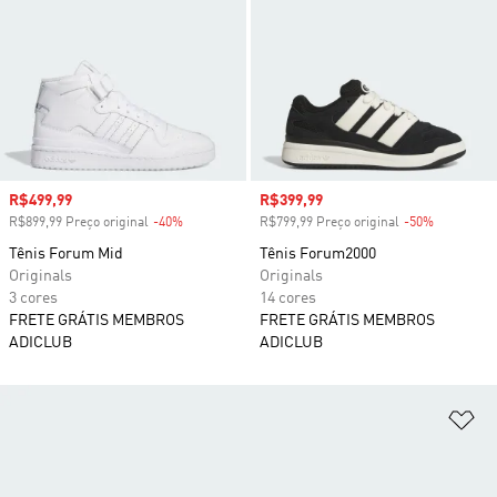
Preço com desconto
R$499,99
Preço com desconto
R$399,99
R$899,99 Preço original
-40%
Desconto
R$799,99 Preço original
-50%
Desconto
Tênis Forum Mid
Tênis Forum2000
Originals
Originals
3 cores
14 cores
FRETE GRÁTIS MEMBROS
FRETE GRÁTIS MEMBROS
ADICLUB
ADICLUB
Ad