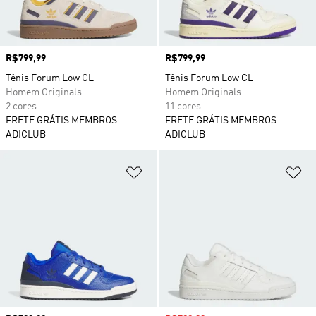
Preço
R$799,99
Preço
R$799,99
Tênis Forum Low CL
Tênis Forum Low CL
Homem Originals
Homem Originals
2 cores
11 cores
FRETE GRÁTIS MEMBROS
FRETE GRÁTIS MEMBROS
ADICLUB
ADICLUB
Adicionar à Lista de Desejos
Ad