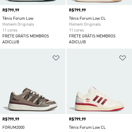
Preço
R$799,99
Preço
R$799,99
Tênis Forum Low
Tênis Forum Low CL
Homem Originals
Homem Originals
11 cores
11 cores
FRETE GRÁTIS MEMBROS
FRETE GRÁTIS MEMBROS
ADICLUB
ADICLUB
Adicionar à Lista de Desejos
Ad
Preço
R$799,99
Preço
R$799,99
FORUM2000
Tênis Forum Low CL