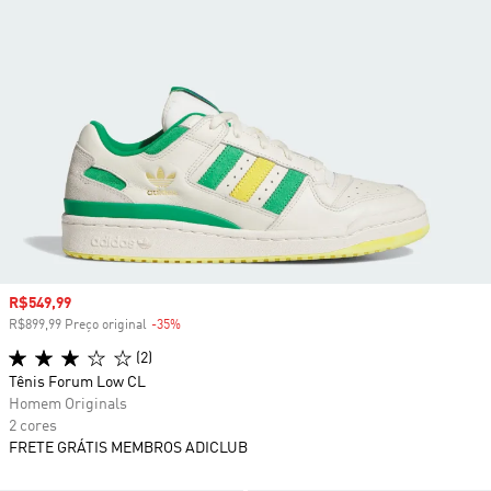
Preço com desconto
R$549,99
R$899,99 Preço original
-35%
Desconto
(2)
Tênis Forum Low CL
Homem Originals
2 cores
FRETE GRÁTIS MEMBROS ADICLUB