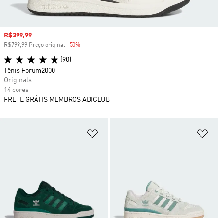
Preço com desconto
R$399,99
R$799,99 Preço original
-50%
Desconto
(90)
Tênis Forum2000
Originals
14 cores
FRETE GRÁTIS MEMBROS ADICLUB
Adicionar à Lista de Desejos
Ad