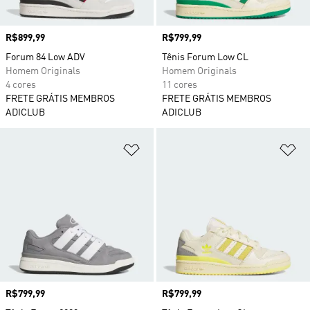
Preço
R$899,99
Preço
R$799,99
Forum 84 Low ADV
Tênis Forum Low CL
Homem Originals
Homem Originals
4 cores
11 cores
FRETE GRÁTIS MEMBROS
FRETE GRÁTIS MEMBROS
ADICLUB
ADICLUB
Adicionar à Lista de Desejos
Ad
Preço
R$799,99
Preço
R$799,99