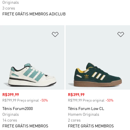
Originals
3 cores
FRETE GRÁTIS MEMBROS ADICLUB
Adicionar à Lista de Desejos
Ad
Preço com desconto
R$399,99
Preço com desconto
R$399,99
R$799,99 Preço original
-50%
Desconto
R$799,99 Preço original
-50%
Desconto
Tênis Forum2000
Tênis Forum Low CL
Originals
Homem Originals
14 cores
2 cores
FRETE GRÁTIS MEMBROS
FRETE GRÁTIS MEMBROS