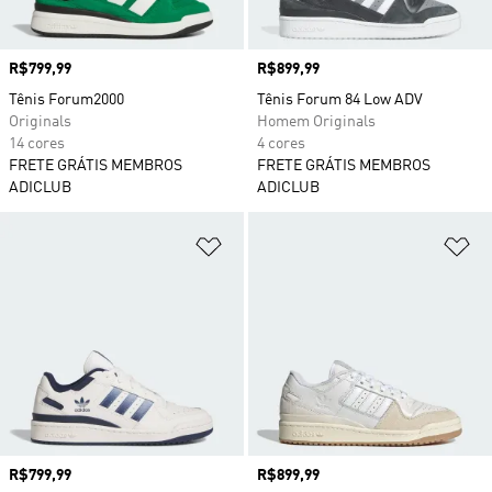
Preço
R$799,99
Preço
R$899,99
Tênis Forum2000
Tênis Forum 84 Low ADV
Originals
Homem Originals
14 cores
4 cores
FRETE GRÁTIS MEMBROS
FRETE GRÁTIS MEMBROS
ADICLUB
ADICLUB
Adicionar à Lista de Desejos
Ad
Preço
R$799,99
Preço
R$899,99