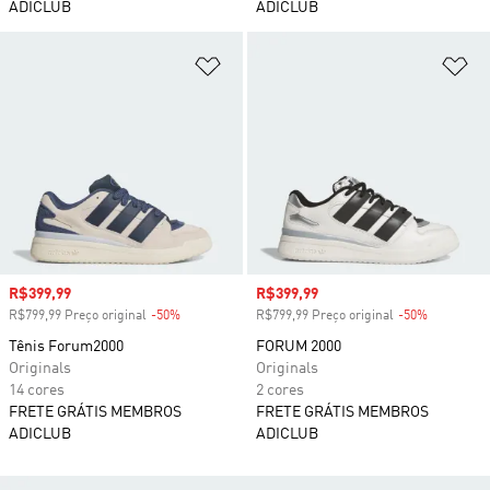
ADICLUB
ADICLUB
Adicionar à Lista de Desejos
Ad
Preço com desconto
R$399,99
Preço com desconto
R$399,99
R$799,99 Preço original
-50%
Desconto
R$799,99 Preço original
-50%
Desconto
Tênis Forum2000
FORUM 2000
Originals
Originals
14 cores
2 cores
FRETE GRÁTIS MEMBROS
FRETE GRÁTIS MEMBROS
ADICLUB
ADICLUB