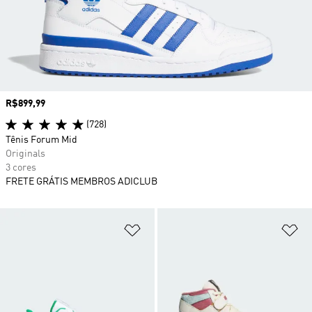
Preço
R$899,99
(728)
Tênis Forum Mid
Originals
3 cores
FRETE GRÁTIS MEMBROS ADICLUB
Adicionar à Lista de Desejos
Ad