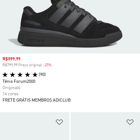
Preço com desconto
R$599,99
R$799,99 Preço original
-25%
Desconto
(90)
Tênis Forum2000
Originals
14 cores
FRETE GRÁTIS MEMBROS ADICLUB
Adicionar à Lista de Desejos
Ad