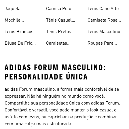
Masculinas
Homens
Masculina
Jaqueta
Camisa Polo
Tênis Cano Alto
Masculina
Masculina
Masculino
Mochila
Tênis Casual
Camiseta Rosa
Masculina
Masculino
Masculina
Tênis Brancos
Tênis Pretos
Tênis Masculino
Masculinos
Masculinos
Em Promoção
Blusa De Frio
Camisetas
Roupas Para
Masculina
Brancas
Academia
Masculina
ADIDAS FORUM MASCULINO:
PERSONALIDADE ÚNICA
adidas Forum masculino, a forma mais confortável de se
expressar, Não há ninguém no mundo como você.
Compartilhe sua personalidade única com adidas Forum.
Confortável e versátil, você pode manter o look casual e
usá-lo com jeans, ou caprichar na produção e combinar
com uma calça mais estruturada.