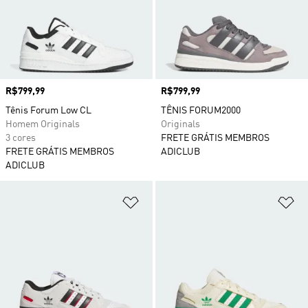
Preço
R$799,99
Preço
R$799,99
Tênis Forum Low CL
TÊNIS FORUM2000
Homem Originals
Originals
3 cores
FRETE GRÁTIS MEMBROS
FRETE GRÁTIS MEMBROS
ADICLUB
ADICLUB
Adicionar à Lista de Desejos
Ad