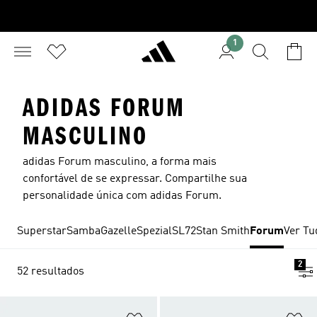
1
ADIDAS FORUM
MASCULINO
adidas Forum masculino, a forma mais
confortável de se expressar. Compartilhe sua
personalidade única com adidas Forum.
Superstar
Samba
Gazelle
Spezial
SL72
Stan Smith
Forum
Ver Tu
2
52 resultados
Adicionar à Lista de Desejos
Ad