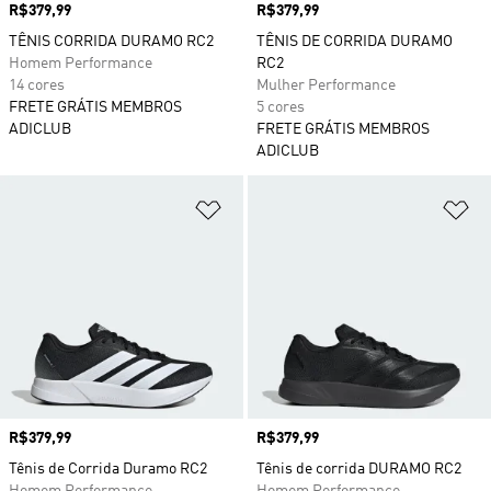
Preço
R$379,99
Preço
R$379,99
TÊNIS CORRIDA DURAMO RC2
TÊNIS DE CORRIDA DURAMO
Homem Performance
RC2
14 cores
Mulher Performance
FRETE GRÁTIS MEMBROS
5 cores
ADICLUB
FRETE GRÁTIS MEMBROS
ADICLUB
Adicionar à Lista de Desejos
Ad
Preço
R$379,99
Preço
R$379,99
Tênis de Corrida Duramo RC2
Tênis de corrida DURAMO RC2