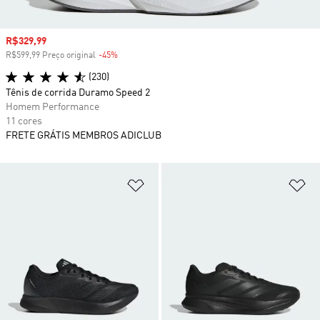
Preço com desconto
R$329,99
R$599,99 Preço original
-45%
Desconto
(230)
Tênis de corrida Duramo Speed 2
Homem Performance
11 cores
FRETE GRÁTIS MEMBROS ADICLUB
Adicionar à Lista de Desejos
Ad