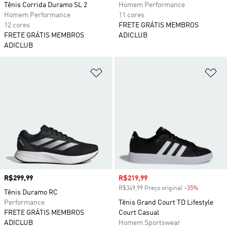
Tênis Corrida Duramo SL 2
Homem Performance
Homem Performance
11 cores
12 cores
FRETE GRÁTIS MEMBROS
FRETE GRÁTIS MEMBROS
ADICLUB
ADICLUB
Adicionar à Lista de Desejos
Ad
Preço
R$299,99
Preço com desconto
R$219,99
R$349,99 Preço original
-35%
Desconto
Tênis Duramo RC
Performance
Tênis Grand Court TD Lifestyle
FRETE GRÁTIS MEMBROS
Court Casual
ADICLUB
Homem Sportswear