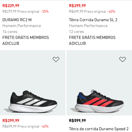
Preço com desconto
R$229,99
Preço com desconto
R$299,99
R$379,99 Preço original
-35%
Desconto
R$499,99 Preço original
-40%
Desconto
DURAMO RC2 M
Tênis Corrida Duramo SL 2
Homem Performance
Homem Performance
14 cores
12 cores
FRETE GRÁTIS MEMBROS
FRETE GRÁTIS MEMBROS
ADICLUB
ADICLUB
Adicionar à Lista de Desejos
Ad
Preço com desconto
R$299,99
Preço
R$599,99
R$499,99 Preço original
-40%
Desconto
Tênis de corrida Duramo Speed 2