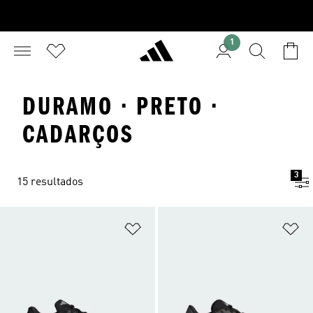
1
DURAMO · PRETO ·
CADARÇOS
3
15 resultados
Adicionar à Lista de Desejos
Ad