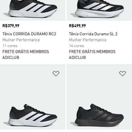
Preço
R$379,99
Preço
R$499,99
Tênis CORRIDA DURAMO RC2
Tênis Corrida Duramo SL 2
Mulher Performance
Mulher Performance
11 cores
14 cores
FRETE GRÁTIS MEMBROS
FRETE GRÁTIS MEMBROS
ADICLUB
ADICLUB
Adicionar à Lista de Desejos
Ad