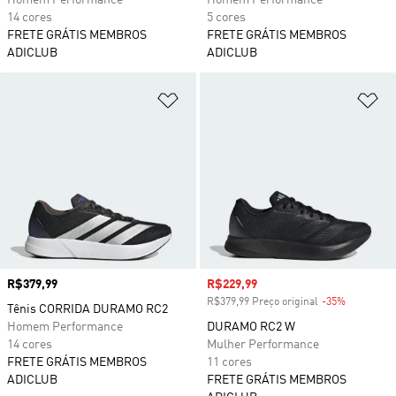
Homem Performance
Homem Performance
14 cores
5 cores
FRETE GRÁTIS MEMBROS
FRETE GRÁTIS MEMBROS
ADICLUB
ADICLUB
Adicionar à Lista de Desejos
Ad
Preço
R$379,99
Preço com desconto
R$229,99
R$379,99 Preço original
-35%
Desconto
Tênis CORRIDA DURAMO RC2
Homem Performance
DURAMO RC2 W
14 cores
Mulher Performance
FRETE GRÁTIS MEMBROS
11 cores
ADICLUB
FRETE GRÁTIS MEMBROS