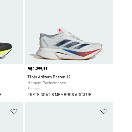
Preço
R$1.299,99
Tênis Adizero Boston 12
Homem Performance
6 cores
B
FRETE GRÁTIS MEMBROS ADICLUB
Adicionar à Lista de Desejos
Adicionar à