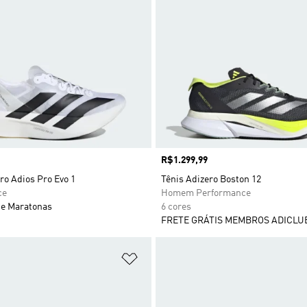
Preço
R$1.299,99
ro Adios Pro Evo 1
Tênis Adizero Boston 12
ce
Homem Performance
e Maratonas
6 cores
FRETE GRÁTIS MEMBROS ADICLU
sta de Desejos
Adicionar à Lista de Desejos