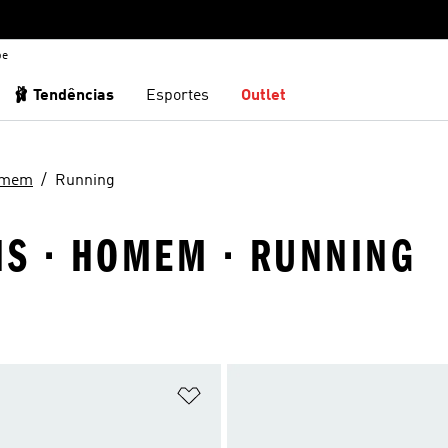
be
🩰 Tendências
Esportes
Outlet
mem
Running
IS · HOMEM · RUNNING
sta de Desejos
Adicionar à Lista de Desejos