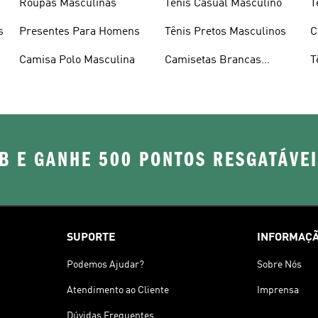
Roupas Masculinas
Tênis Casual Masculino
T
s
Presentes Para Homens
Tênis Pretos Masculinos
C
Camisa Polo Masculina
Camisetas Brancas
T
Masculinas
B E GANHE 500 PONTOS RESGATÁVE
SUPORTE
INFORMAÇÃ
Podemos Ajudar?
Sobre Nós
Atendimento ao Cliente
Imprensa
Dúvidas Frequentes