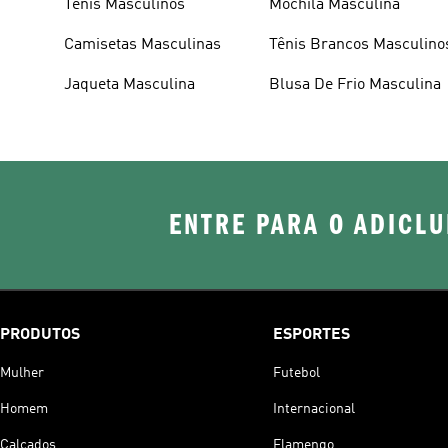
Tênis Masculinos
Mochila Masculina
Camisetas Masculinas
Tênis Brancos Masculino
Jaqueta Masculina
Blusa De Frio Masculina
ENTRE PARA O ADICLU
PRODUTOS
ESPORTES
Mulher
Futebol
Homem
Internacional
Calçados
Flamengo