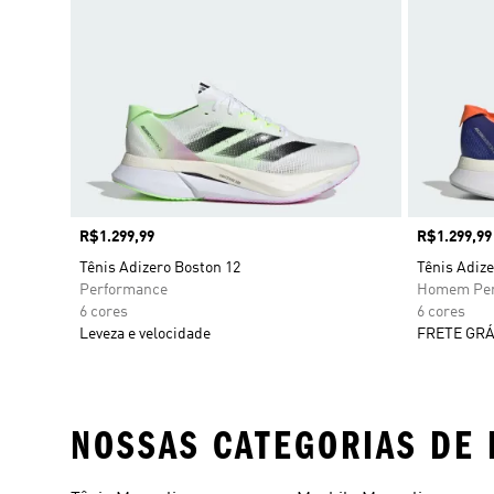
Preço
R$1.299,99
Preço
R$1.299,99
Tênis Adizero Boston 12
Tênis Adize
Performance
Homem Per
6 cores
6 cores
Leveza e velocidade
FRETE GRÁ
NOSSAS CATEGORIAS DE 