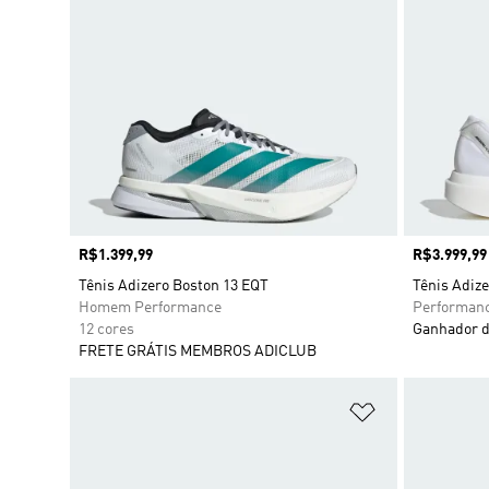
Preço
R$1.399,99
Preço
R$3.999,99
Tênis Adizero Boston 13 EQT
Tênis Adize
Homem Performance
Performan
12 cores
Ganhador d
FRETE GRÁTIS MEMBROS ADICLUB
Adicionar à Li