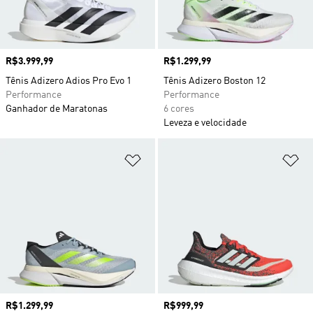
Preço
R$3.999,99
Preço
R$1.299,99
Tênis Adizero Adios Pro Evo 1
Tênis Adizero Boston 12
Performance
Performance
Ganhador de Maratonas
6 cores
Leveza e velocidade
Adicionar à Lista de Desejos
Ad
Preço
R$1.299,99
Preço
R$999,99