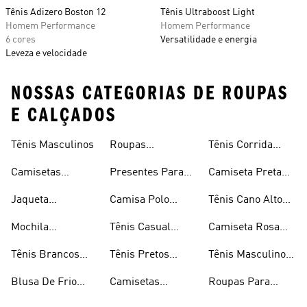
Tênis Adizero Boston 12
Tênis Ultraboost Light
Homem Performance
Homem Performance
6 cores
Versatilidade e energia
Leveza e velocidade
NOSSAS CATEGORIAS DE ROUPAS
E CALÇADOS
Tênis Masculinos
Roupas
Tênis Corrida
Masculinas
Masculinas
Masculino
Camisetas
Presentes Para
Camiseta Preta
Masculinas
Homens
Masculina
Jaqueta
Camisa Polo
Tênis Cano Alto
Masculina
Masculina
Masculino
Mochila
Tênis Casual
Camiseta Rosa
Masculina
Masculino
Masculina
Tênis Brancos
Tênis Pretos
Tênis Masculino
Masculinos
Masculinos
Em Promoção
Blusa De Frio
Camisetas
Roupas Para
Masculina
Brancas
Academia