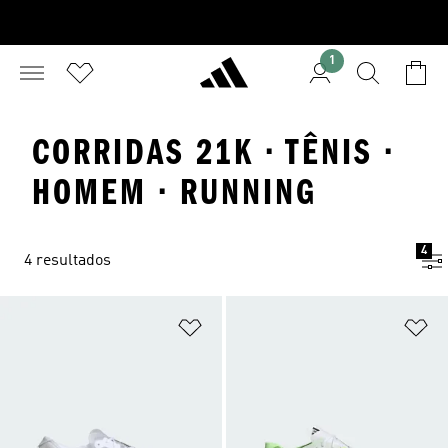
1
CORRIDAS 21K · TÊNIS ·
HOMEM · RUNNING
4
4 resultados
Adicionar à Lista de Desejos
Ad