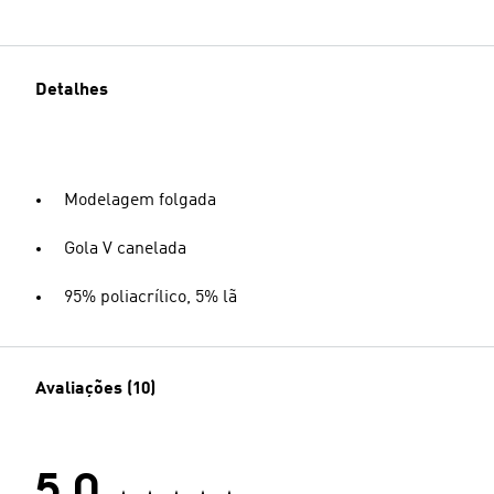
Detalhes
Modelagem folgada
Gola V canelada
95% poliacrílico, 5% lã
Avaliações (10)
5.0