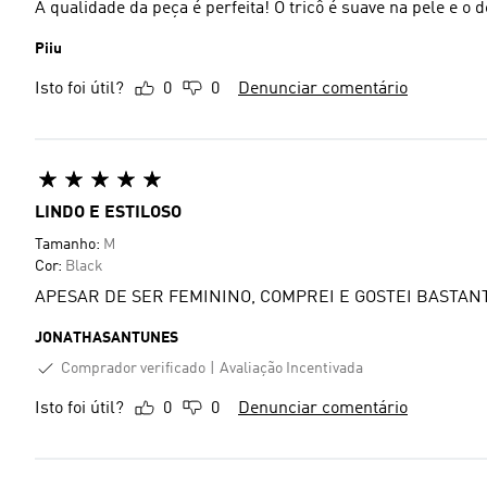
A qualidade da peça é perfeita! O tricô é suave na pele e o d
Piiu
Isto foi útil?
0
0
Denunciar comentário
LINDO E ESTILOSO
Tamanho:
M
Cor:
Black
APESAR DE SER FEMININO, COMPREI E GOSTEI BASTANT
JONATHASANTUNES
Comprador verificado
Avaliação Incentivada
Isto foi útil?
0
0
Denunciar comentário