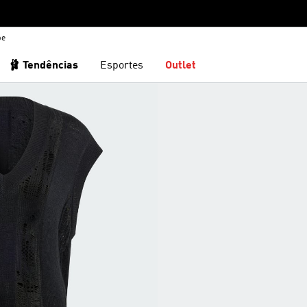
be
🩰 Tendências
Esportes
Outlet