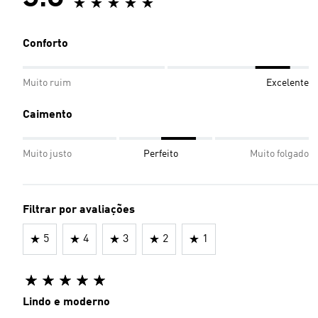
Conforto
Muito ruim
Excelente
Caimento
Muito justo
Perfeito
Muito folgado
Filtrar por avaliações
5
4
3
2
1
Lindo e moderno