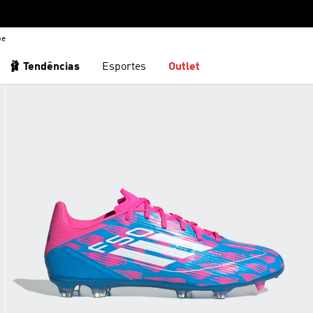
be
🩰 Tendências
Esportes
Outlet