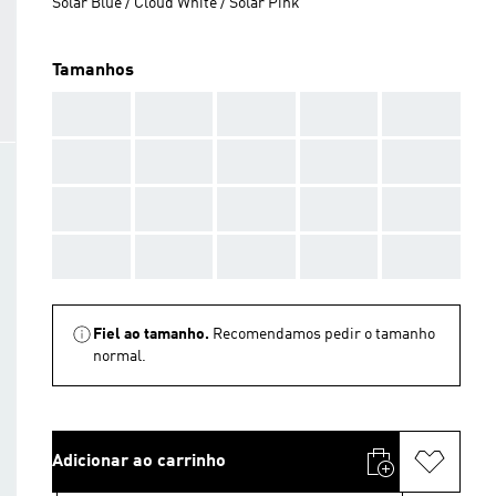
Solar Blue / Cloud White / Solar Pink
Tamanhos
AAA
AAA
AAA
AAA
AAA
AAA
AAA
AAA
AAA
AAA
AAA
AAA
AAA
AAA
AAA
AAA
AAA
AAA
AAA
AAA
Fiel ao tamanho.
Recomendamos pedir o tamanho
normal.
Adicionar ao carrinho