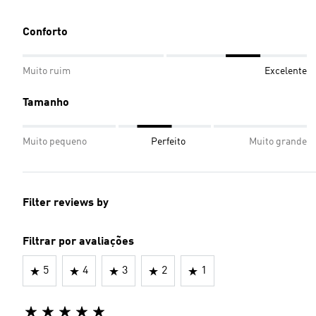
Conforto
Muito ruim
Excelente
Tamanho
Muito pequeno
Perfeito
Muito grande
Filter reviews by
Filtrar por avaliações
5
4
3
2
1