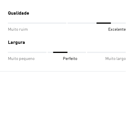
Qualidade
Muito ruim
Excelente
Largura
Muito pequeno
Perfeito
Muito largo