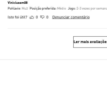
Viniciussm08
Pohlavie:
Muž
Posição preferida:
Médio
Jogo:
2-3 vezes por seman
Isto foi útil?
0
0
Denunciar comentário
Ler mais avaliaçõe