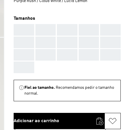
Purple Rush / Cloud White / Lucid Lemon
Tamanhos
AAA
AAA
AAA
AAA
AAA
AAA
AAA
AAA
AAA
AAA
AAA
AAA
AAA
AAA
AAA
AAA
Fiel ao tamanho.
Recomendamos pedir o tamanho
normal.
Adicionar ao carrinho