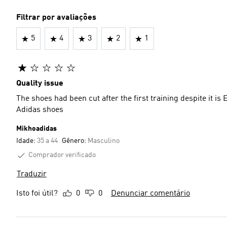
Filtrar por avaliações
5
4
3
2
1
Quality issue
The shoes had been cut after the first training despite it is Eliet It was such disappointing to have this quality for
Adidas shoes
Mikhoadidas
Idade:
35 a 44
Gênero:
Masculino
Comprador verificado
Traduzir
Isto foi útil?
0
0
Denunciar comentário