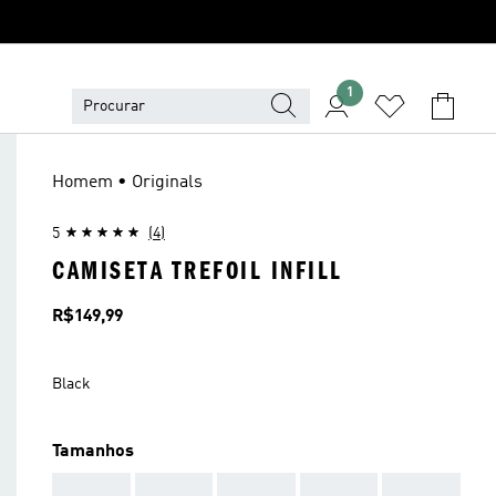
1
Homem • Originals
5
(4)
CAMISETA TREFOIL INFILL
Preço
R$149,99
Black
Tamanhos
AAA
AAA
AAA
AAA
AAA