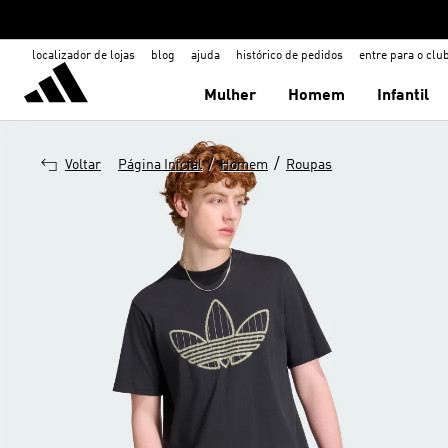
localizador de lojas
blog
ajuda
histórico de pedidos
entre para o clu
Mulher
Homem
Infantil
/
/
Voltar
Página Inicial
Homem
Roupas