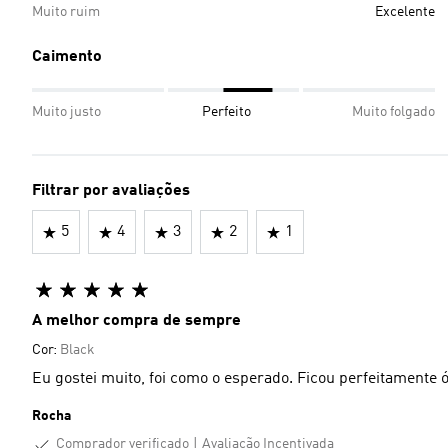
Muito ruim
Excelente
Caimento
Muito justo
Perfeito
Muito folgado
Filtrar por avaliações
5
4
3
2
1
A melhor compra de sempre
Cor:
Black
Eu gostei muito, foi como o esperado. Ficou perfeitamente 
Rocha
Comprador verificado
Avaliação Incentivada