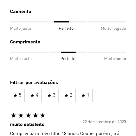
Caimento
Muito justo
Perfeito
Muito folgado
Comprimento
Muito curto
Perfeito
Muito longo
Filtrar por avaliações
5
4
3
2
1
22 de setembro de 2025
muito satisfeito
Comprei para meu filho 13 anos. Coube, porém , irá