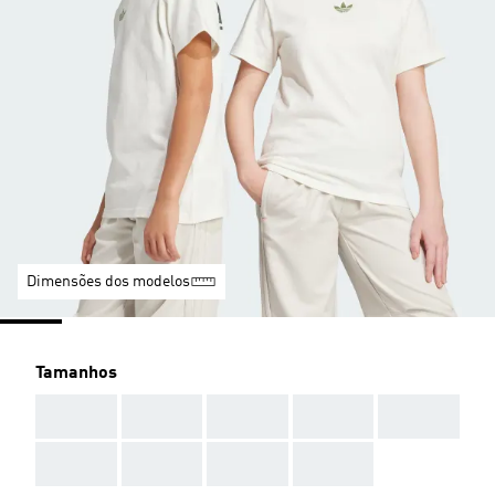
Dimensões dos modelos
Tamanhos
AAA
AAA
AAA
AAA
AAA
AAA
AAA
AAA
AAA