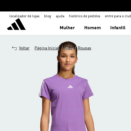
localizador de lojas
blog
ajuda
histórico de pedidos
entre para o clu
Mulher
Homem
Infantil
/
/
Voltar
Página Inicial
Kids
Roupas