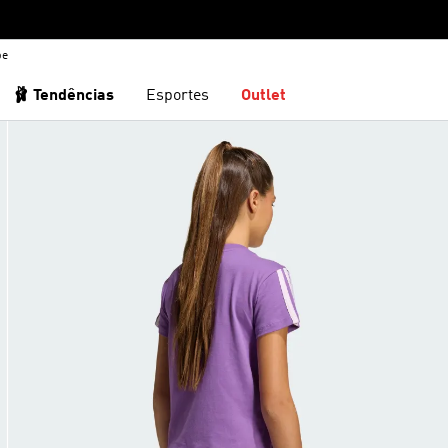
be
🩰 Tendências
Esportes
Outlet