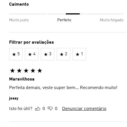
Caimento
Muito justo
Perfeito
Muito folgado
Filtrar por avaliações
5
4
3
2
1
Maravilhosa
Perfeita demais, veste super bem... Recomendo muito!
jessy
Isto foi útil?
0
0
Denunciar comentário