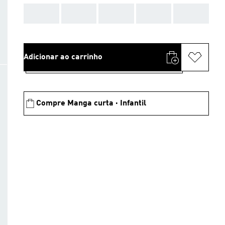
AAA
AAA
AAA
AAA
AAA
Adicionar ao carrinho
Compre Manga curta · Infantil