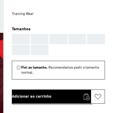
Training Wear
Tamanhos
AAA
AAA
AAA
AAA
AAA
AAA
AAA
Fiel ao tamanho.
Recomendamos pedir o tamanho
normal.
Adicionar ao carrinho