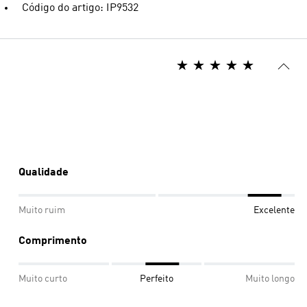
Código do artigo: IP9532
Qualidade
Muito ruim
Excelente
Comprimento
Muito curto
Perfeito
Muito longo