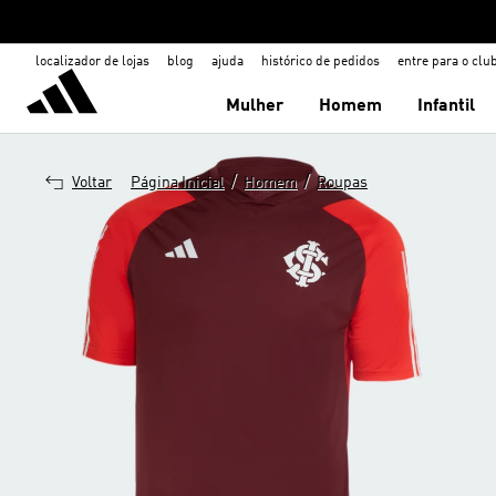
localizador de lojas
blog
ajuda
histórico de pedidos
entre para o clu
Mulher
Homem
Infantil
/
/
Voltar
Página Inicial
Homem
Roupas