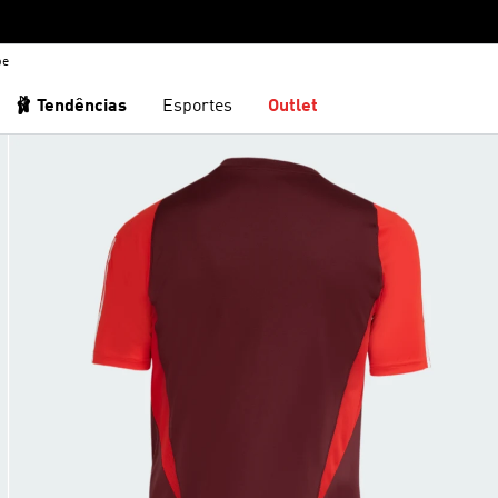
be
🩰 Tendências
Esportes
Outlet