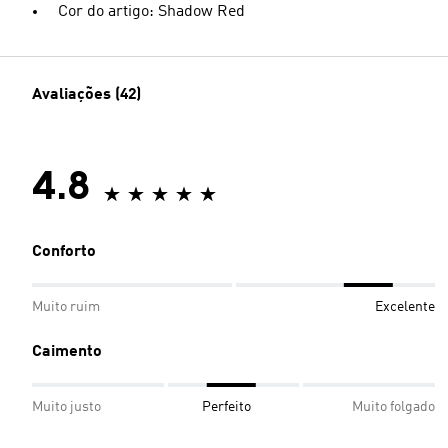
Cor do artigo: Shadow Red
Avaliações (42)
4.8
Conforto
Muito ruim
Excelente
Caimento
Muito justo
Perfeito
Muito folgado