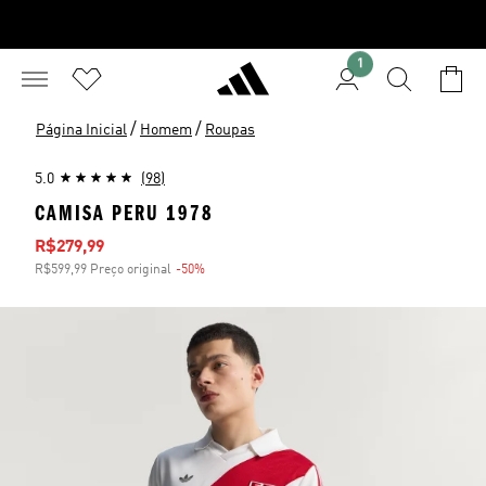
1
/
/
Página Inicial
Homem
Roupas
5.0
(98)
CAMISA PERU 1978
Preço com desconto
R$279,99
R$599,99 Preço original
-50%
Desconto