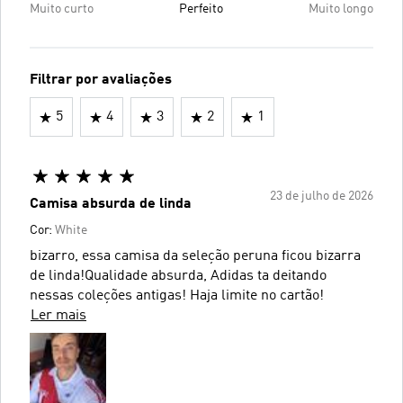
Muito curto
Perfeito
Muito longo
Filtrar por avaliações
5
4
3
2
1
23 de julho de 2026
Camisa absurda de linda
Cor:
White
bizarro, essa camisa da seleção peruna ficou bizarra
de linda!Qualidade absurda, Adidas ta deitando
nessas coleções antigas! Haja limite no cartão!
Ler mais