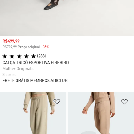
Preço com desconto
R$499,99
R$799,99 Preço original
-35%
Desconto
(288)
CALÇA TRICÔ ESPORTIVA FIREBIRD
Mulher Originals
3 cores
FRETE GRÁTIS MEMBROS ADICLUB
Adicionar à Lista de Desejos
Ad