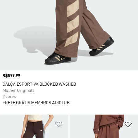
Preço
R$599,99
CALÇA ESPORTIVA BLOCKED WASHED
Mulher Originals
2 cores
FRETE GRÁTIS MEMBROS ADICLUB
Adicionar à Lista de Desejos
Ad