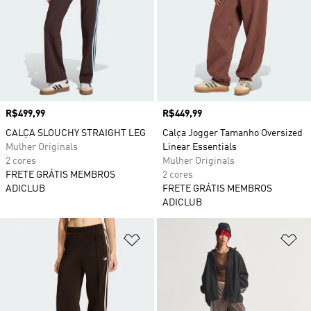
Preço
R$499,99
Preço
R$449,99
CALÇA SLOUCHY STRAIGHT LEG
Calça Jogger Tamanho Oversized
Mulher Originals
Linear Essentials
2 cores
Mulher Originals
FRETE GRÁTIS MEMBROS
2 cores
ADICLUB
FRETE GRÁTIS MEMBROS
ADICLUB
Adicionar à Lista de Desejos
Ad