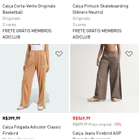
Calça Corta-Vento Originals
Calça Pintuck Skateboarding
Basketball
(Gênero Neutro)
Originals
Originals
2 cores
3 cores
FRETE GRÁTIS MEMBROS
FRETE GRÁTIS MEMBROS
ADICLUB
ADICLUB
Adicionar à Lista de Desejos
Ad
Preço
R$399,99
Preço com desconto
R$549,99
R$899,99 Preço original
-35%
Desconto
Calça Folgada Adicolor Classic
Firebird
Calça Jeans Firebird AOP