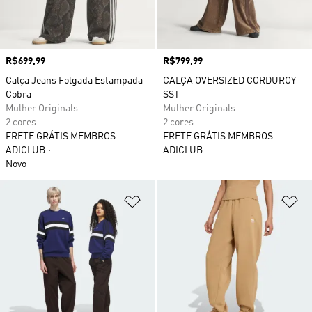
Preço
R$699,99
Preço
R$799,99
Calça Jeans Folgada Estampada
CALÇA OVERSIZED CORDUROY
Cobra
SST
Mulher Originals
Mulher Originals
2 cores
2 cores
FRETE GRÁTIS MEMBROS
FRETE GRÁTIS MEMBROS
ADICLUB
ADICLUB
Novo
Adicionar à Lista de Desejos
Ad