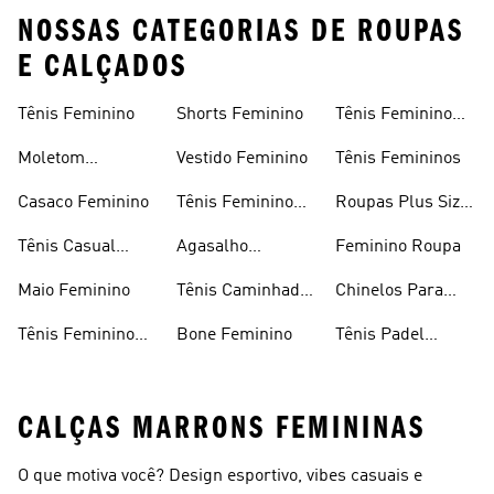
NOSSAS CATEGORIAS DE ROUPAS
E CALÇADOS
Tênis Feminino
Shorts Feminino
Tênis Feminino
Em Promoção
Moletom
Vestido Feminino
Tênis Femininos
Feminino
Casaco Feminino
Tênis Feminino
Roupas Plus Size
Preto
Feminino
Tênis Casual
Agasalho
Feminino Roupa
Feminino
Feminino
Maio Feminino
Tênis Caminhada
Chinelos Para
Feminino
Meninas
Tênis Feminino
Bone Feminino
Tênis Padel
Branco
Feminino
CALÇAS MARRONS FEMININAS
O que motiva você? Design esportivo, vibes casuais e