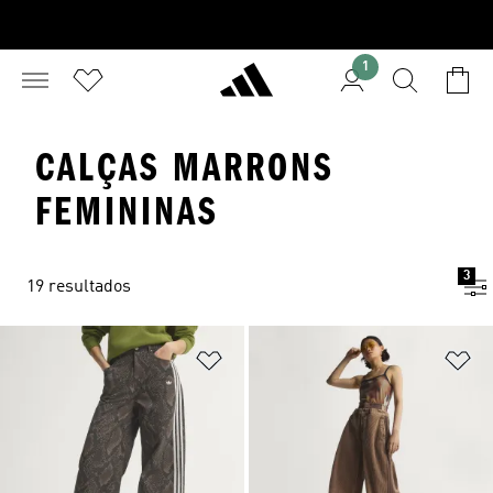
1
CALÇAS MARRONS
FEMININAS
3
19 resultados
Adicionar à Lista de Desejos
Ad