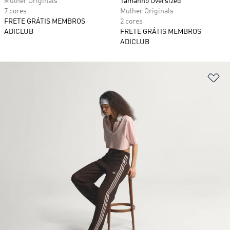
Mulher Originals
Tamanho Oversized
7 cores
Mulher Originals
FRETE GRÁTIS MEMBROS
2 cores
ADICLUB
FRETE GRÁTIS MEMBROS
ADICLUB
Ad