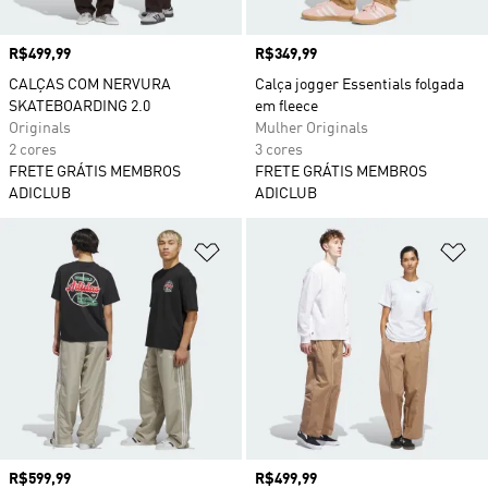
Preço
R$499,99
Preço
R$349,99
CALÇAS COM NERVURA
Calça jogger Essentials folgada
SKATEBOARDING 2.0
em fleece
Originals
Mulher Originals
2 cores
3 cores
FRETE GRÁTIS MEMBROS
FRETE GRÁTIS MEMBROS
ADICLUB
ADICLUB
Adicionar à Lista de Desejos
Ad
Preço
R$599,99
Preço
R$499,99