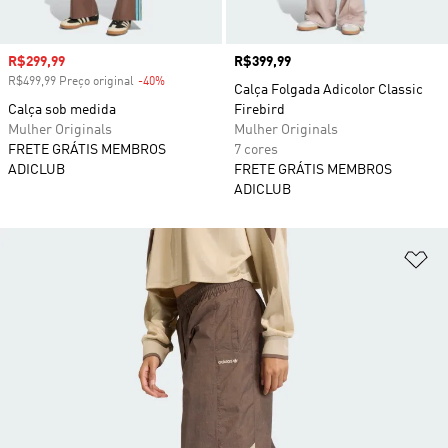
Preço com desconto
R$299,99
Preço
R$399,99
R$499,99 Preço original
-40%
Desconto
Calça Folgada Adicolor Classic
Calça sob medida
Firebird
Mulher Originals
Mulher Originals
FRETE GRÁTIS MEMBROS
7 cores
ADICLUB
FRETE GRÁTIS MEMBROS
ADICLUB
Ad