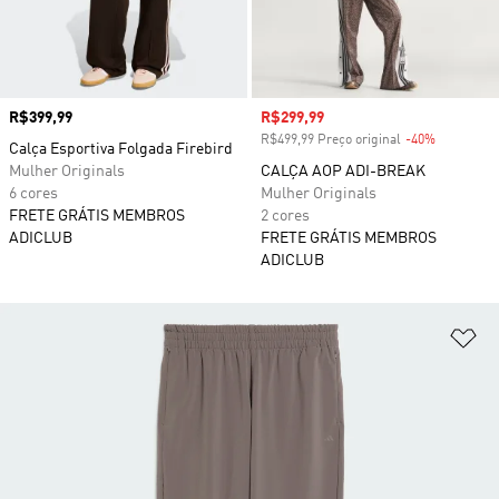
Preço
R$399,99
Preço com desconto
R$299,99
R$499,99 Preço original
-40%
Desconto
Calça Esportiva Folgada Firebird
Mulher Originals
CALÇA AOP ADI-BREAK
6 cores
Mulher Originals
FRETE GRÁTIS MEMBROS
2 cores
ADICLUB
FRETE GRÁTIS MEMBROS
ADICLUB
Ad