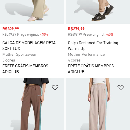
Preço com desconto
R$329,99
Preço com desconto
R$279,99
R$549,99 Preço original
-40%
Desconto
R$499,99 Preço original
-40%
Desconto
CALÇA DE MODELAGEM RETA
Calça Designed For Training
SOFT LUX
Warm-Up
Mulher Sportswear
Mulher Performance
3 cores
4 cores
FRETE GRÁTIS MEMBROS
FRETE GRÁTIS MEMBROS
ADICLUB
ADICLUB
Adicionar à Lista de Desejos
Ad