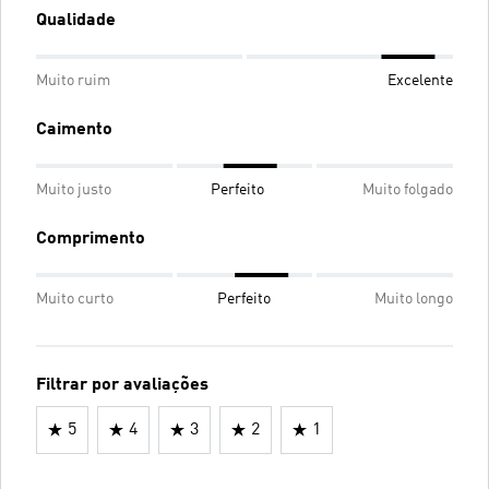
Qualidade
Muito ruim
Excelente
Caimento
Muito justo
Perfeito
Muito folgado
Comprimento
Muito curto
Perfeito
Muito longo
Filtrar por avaliações
5
4
3
2
1