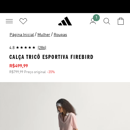
1
/
/
Página Inicial
Mulher
Roupas
4.8
(286)
CALÇA TRICÔ ESPORTIVA FIREBIRD
Preço com desconto
R$499,99
R$799,99 Preço original
-35%
Desconto