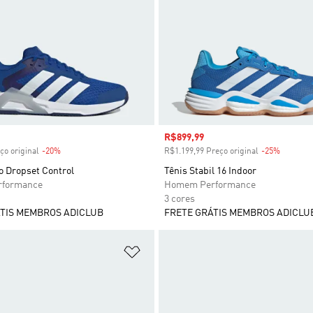
 desconto
Preço com desconto
R$899,99
ço original
-20%
Desconto
R$1.199,99 Preço original
-25%
Descont
o Dropset Control
Tênis Stabil 16 Indoor
formance
Homem Performance
3 cores
TIS MEMBROS ADICLUB
FRETE GRÁTIS MEMBROS ADICLU
sta de Desejos
Adicionar à Lista de Desejos