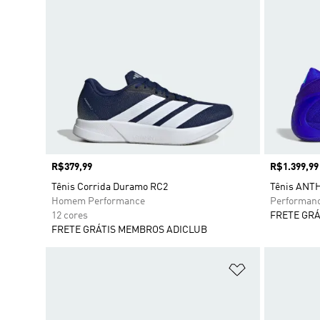
Preço
R$379,99
Preço
R$1.399,99
Tênis Corrida Duramo RC2
Tênis ANT
Homem Performance
Performan
12 cores
FRETE GRÁ
FRETE GRÁTIS MEMBROS ADICLUB
Adicionar à Li