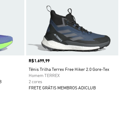
Preço
R$1.699,99
Tênis Trilha Terrex Free Hiker 2.0 Gore-Tex
Homem TERREX
B
2 cores
FRETE GRÁTIS MEMBROS ADICLUB