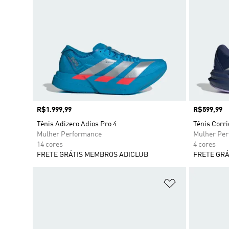
Preço
R$1.999,99
Preço
R$599,99
Tênis Adizero Adios Pro 4
Tênis Corri
Mulher Performance
Mulher Pe
14 cores
4 cores
FRETE GRÁTIS MEMBROS ADICLUB
FRETE GRÁ
Adicionar à Li