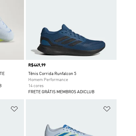
Preço
R$449,99
TE
Tênis Corrida Runfalcon 5
Homem Performance
B
14 cores
FRETE GRÁTIS MEMBROS ADICLUB
Adicionar à Lista de Desejos
Adicionar à