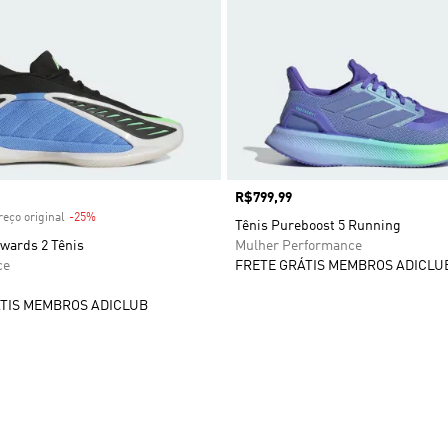
 desconto
Preço
R$799,99
eço original
-25%
Desconto
Tênis Pureboost 5 Running
wards 2 Tênis
Mulher Performance
ce
FRETE GRÁTIS MEMBROS ADICLU
TIS MEMBROS ADICLUB
sta de Desejos