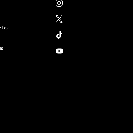
e Loja
do