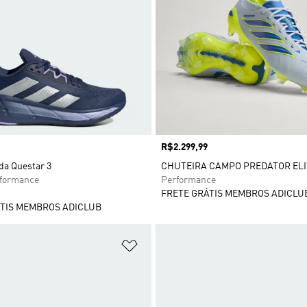
Preço
R$2.299,99
da Questar 3
CHUTEIRA CAMPO PREDATOR ELI
rformance
Performance
FRETE GRÁTIS MEMBROS ADICLU
TIS MEMBROS ADICLUB
sta de Desejos
Adicionar à Lista de Desejos