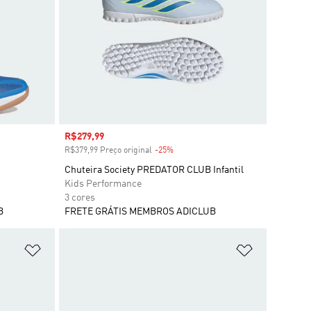
Preço com desconto
R$279,99
o
R$379,99 Preço original
-25%
Desconto
Chuteira Society PREDATOR CLUB Infantil
Kids Performance
3 cores
B
FRETE GRÁTIS MEMBROS ADICLUB
Adicionar à Lista de Desejos
Adicionar à