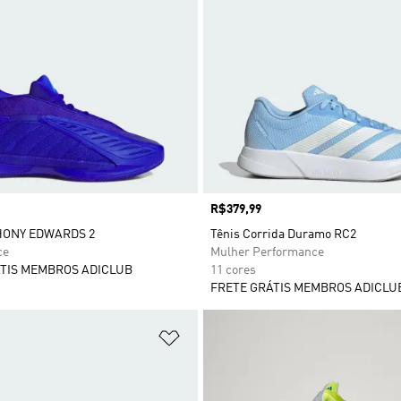
Preço
R$379,99
HONY EDWARDS 2
Tênis Corrida Duramo RC2
ce
Mulher Performance
TIS MEMBROS ADICLUB
11 cores
FRETE GRÁTIS MEMBROS ADICLU
sta de Desejos
Adicionar à Lista de Desejos