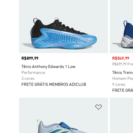
Preço
R$899,99
Preço com
R$549,99
R$699,99 Pre
Tênis Anthony Edwards 1 Low
Performance
Tênis Trein
3 cores
Homem Per
FRETE GRÁTIS MEMBROS ADICLUB
9 cores
FRETE GRÁ
Adicionar à Li