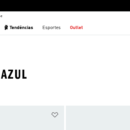
be
🩰 Tendências
Esportes
Outlet
 AZUL
sta de Desejos
Adicionar à Lista de Desejos