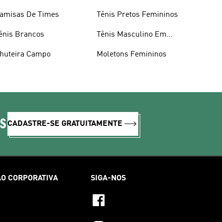
amisas De Times
Tênis Pretos Femininos
ênis Brancos
Tênis Masculino Em
Promoçao
huteira Campo
Moletons Femininos
IS
CADASTRE-SE GRATUITAMENTE
O CORPORATIVA
SIGA-NOS