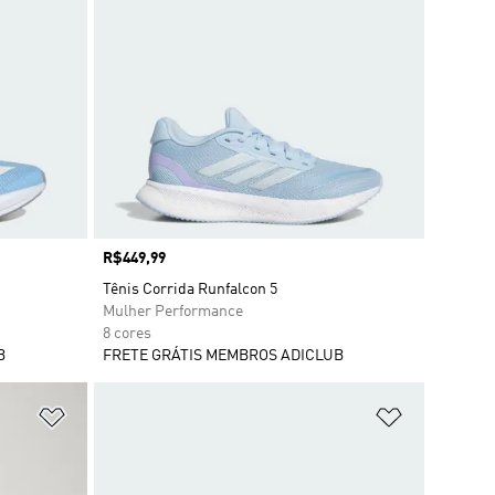
Preço
R$449,99
Tênis Corrida Runfalcon 5
Mulher Performance
8 cores
B
FRETE GRÁTIS MEMBROS ADICLUB
Adicionar à Lista de Desejos
Adicionar à