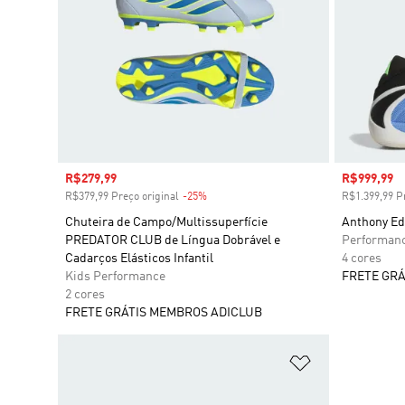
Preço com desconto
R$279,99
Preço com
R$999,99
R$379,99 Preço original
-25%
Desconto
R$1.399,99 Pr
Chuteira de Campo/Multissuperfície
Anthony Ed
PREDATOR CLUB de Língua Dobrável e
Performan
Cadarços Elásticos Infantil
4 cores
Kids Performance
FRETE GRÁ
2 cores
FRETE GRÁTIS MEMBROS ADICLUB
Adicionar à Li