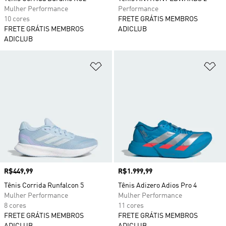
Mulher Performance
Performance
10 cores
FRETE GRÁTIS MEMBROS
FRETE GRÁTIS MEMBROS
ADICLUB
ADICLUB
Adicionar à Lista de Desejos
Ad
Preço
R$449,99
Preço
R$1.999,99
Tênis Corrida Runfalcon 5
Tênis Adizero Adios Pro 4
Mulher Performance
Mulher Performance
8 cores
11 cores
FRETE GRÁTIS MEMBROS
FRETE GRÁTIS MEMBROS