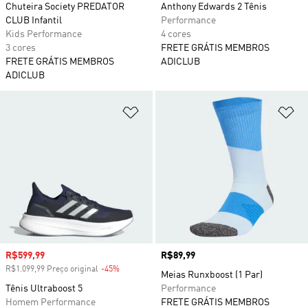
Chuteira Society PREDATOR
Anthony Edwards 2 Tênis
CLUB Infantil
Performance
Kids Performance
4 cores
3 cores
FRETE GRÁTIS MEMBROS
FRETE GRÁTIS MEMBROS
ADICLUB
ADICLUB
Adicionar à Lista de Desejos
Ad
Preço com desconto
R$599,99
Preço
R$89,99
R$1.099,99 Preço original
-45%
Desconto
Meias Runxboost (1 Par)
Tênis Ultraboost 5
Performance
Homem Performance
FRETE GRÁTIS MEMBROS