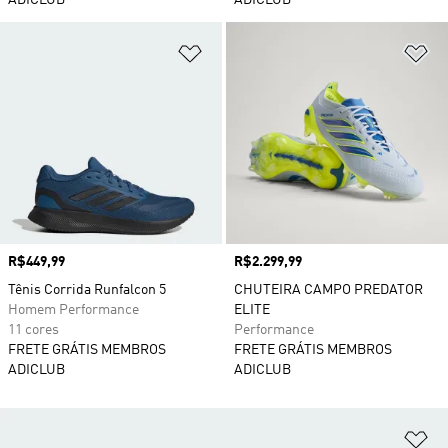
ADICLUB
ADICLUB
Adicionar à Lista de Desejos
Ad
Preço
R$449,99
Preço
R$2.299,99
Tênis Corrida Runfalcon 5
CHUTEIRA CAMPO PREDATOR
Homem Performance
ELITE
11 cores
Performance
FRETE GRÁTIS MEMBROS
FRETE GRÁTIS MEMBROS
ADICLUB
ADICLUB
Ad