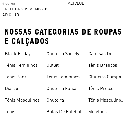
4 cores
ADICLUB
FRETE GRÁTIS MEMBROS
ADICLUB
NOSSAS CATEGORIAS DE ROUPAS
E CALÇADOS
Black Friday
Chuteira Society
Camisas De
Times
Tênis Femininos
Outlet
Tênis Brancos
Tênis Para
Tênis Femininos
Chuteira Campo
Caminhada
Brancos
Dia Do
Chuteira Futsal
Tênis Pretos
Consumidor
Femininos
Tênis Masculinos
Chuteira
Tênis Masculino
Em Promoçao
Tênis
Bolas De Futebol
Moletons
Femininos