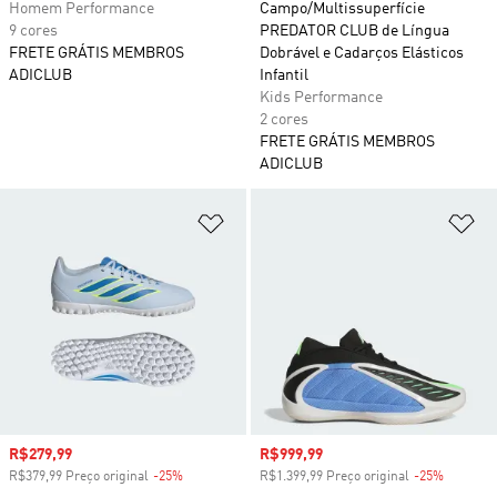
Homem Performance
Campo/Multissuperfície
9 cores
PREDATOR CLUB de Língua
FRETE GRÁTIS MEMBROS
Dobrável e Cadarços Elásticos
ADICLUB
Infantil
Kids Performance
2 cores
FRETE GRÁTIS MEMBROS
ADICLUB
Adicionar à Lista de Desejos
Ad
Preço com desconto
R$279,99
Preço com desconto
R$999,99
R$379,99 Preço original
-25%
Desconto
R$1.399,99 Preço original
-25%
Descont