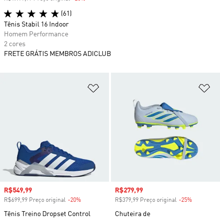
(61)
Tênis Stabil 16 Indoor
Homem Performance
2 cores
FRETE GRÁTIS MEMBROS ADICLUB
Adicionar à Lista de Desejos
Ad
Preço com desconto
R$549,99
Preço com desconto
R$279,99
R$699,99 Preço original
-20%
Desconto
R$379,99 Preço original
-25%
Desconto
Tênis Treino Dropset Control
Chuteira de