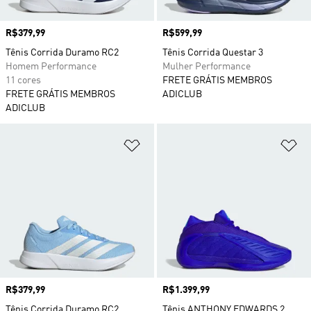
Preço
R$379,99
Preço
R$599,99
Tênis Corrida Duramo RC2
Tênis Corrida Questar 3
Homem Performance
Mulher Performance
11 cores
FRETE GRÁTIS MEMBROS
FRETE GRÁTIS MEMBROS
ADICLUB
ADICLUB
Adicionar à Lista de Desejos
Ad
Preço
R$379,99
Preço
R$1.399,99
Tênis Corrida Duramo RC2
Tênis ANTHONY EDWARDS 2