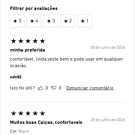
Filtrar por avaliações
5
4
3
2
1
30 de julho de 2026
minha preferida
confortável, linda,veste bem e pode usar em qualquer
ocasião.
ndn82
Isto foi útil?
0
0
Denunciar comentário
28 de julho de 2026
Muitos boas Calças, confortaveis
Cor:
Black