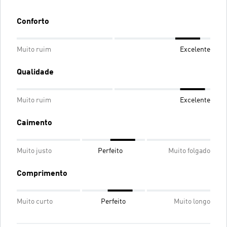
Conforto
Muito ruim
Excelente
Qualidade
Muito ruim
Excelente
Caimento
Muito justo
Perfeito
Muito folgado
Comprimento
Muito curto
Perfeito
Muito longo