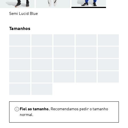
Semi Lucid Blue
Tamanhos
AAA
AAA
AAA
AAA
AAA
AAA
AAA
AAA
AAA
AAA
AAA
AAA
AAA
AAA
AAA
AAA
AAA
AAA
AAA
AAA
AAA
AAA
Fiel ao tamanho.
Recomendamos pedir o tamanho
normal.