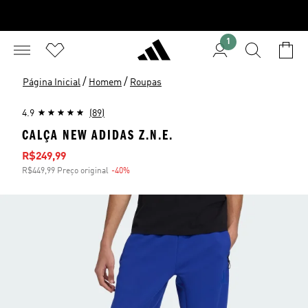
1
/
/
Página Inicial
Homem
Roupas
4.9
(89)
CALÇA NEW ADIDAS Z.N.E.
Preço com desconto
R$249,99
R$449,99 Preço original
-40%
Desconto