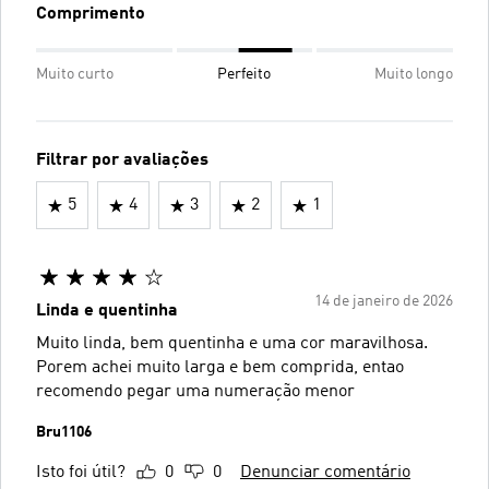
Comprimento
Muito curto
Perfeito
Muito longo
Filtrar por avaliações
5
4
3
2
1
14 de janeiro de 2026
Linda e quentinha
Muito linda, bem quentinha e uma cor maravilhosa.
Porem achei muito larga e bem comprida, entao
recomendo pegar uma numeração menor
Bru1106
Isto foi útil?
0
0
Denunciar comentário